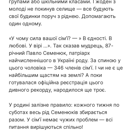
групами або шкільними класами. І жоден з
молоді не покинув селище — все будують
свої будинки поруч з ріднею. Допомагають
один одному.
«У чому сила вашої сім’ї? — » В єдності. В
любові. У вірі …». Так сказав мудрець, 87-
річний Павло Семенюк, патріарх
найчисленнішого в Україні роду. За спиною у
цього чоловіка — 346 членів сім’ї. І чи не є це
найбільшим щастям на землі? А поки
готувалася офіційна реєстрація цього
дивного рекорду, народилося ще троє.
У родині залізне правило: кожного тижня по
суботах весь рід Семенюків збирається
разом. У сім’ї немає чужих проблем — всі
питання вирішуються спільно!