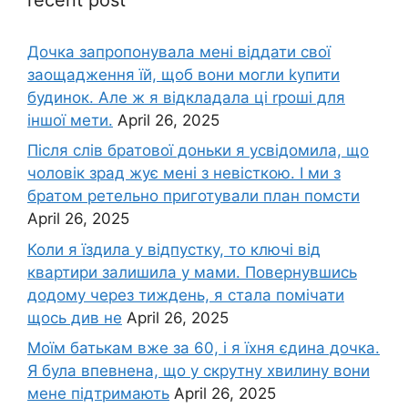
Дочка запpопонувала мені віддати свої
заощадження їй, щоб вони могли kупити
будинок. Але ж я відкладала ці rроші для
іншої мети.
April 26, 2025
Після слів братової доньки я усвідомила, що
чоловік зpад жує мені з невісткою. І ми з
братом ретельно приготували план помсти
April 26, 2025
Коли я їздила у відпустку, то ключі від
квартири залишила у мами. Повернувшись
додому через тиждень, я стала помічати
щось див не
April 26, 2025
Моїм батькам вже за 60, і я їхня єдина дочка.
Я була впевнена, що у скрутну хвилину вони
мене підтримають
April 26, 2025