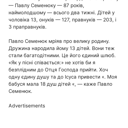
— Павлу Семенюку — 87 років,
наймолодшому — всього два тижні. Дітей у
чоловіка 13, онуків — 127, правнуків — 203, і ​​
3 праправнуків.
Павло Семенюк мріяв про велику родину.
Дружина народила йому 13 дітей. Вони теж
стали багатодітними. Це його єдиний шлюб.
«Як у пісні співається:» не хотів би я
безплідним до Отця Господа прийти. Хоч
одну єдину душу та до Ісуса привести «. Моя
бабуся мала 18 душ дітей «, — каже Павло
Семенюк.
Advertisements