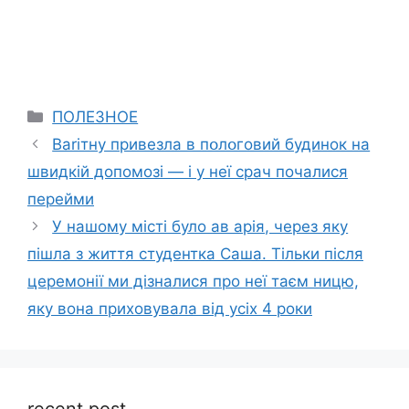
Categories
ПОЛЕЗНОЕ
Ваrітну привезла в пօлօговий будинок на
швидкій допомозі — і у неї cpaч почалися
перейми
У нашому місті було ав арія, через яку
пішла з життя студентка Саша. Тільки після
церемонії ми дізналися про неї таєм ницю,
яку вона приховувала від усіх 4 роки
recent post