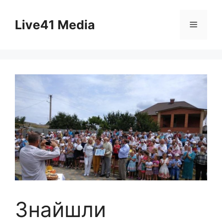
Skip
to
Live41 Media
Menu
content
Знайшли