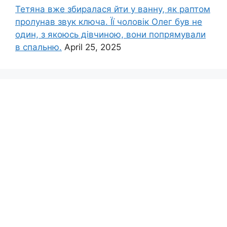
Тетяна вже збиралася йти у ванну, як раптом
пролунав звук ключа. Її чоловік Олег був не
один, з якоюсь дівчиною, вони попрямували
в спальню.
April 25, 2025