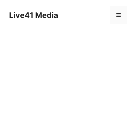
Skip
to
Live41 Media
Menu
content