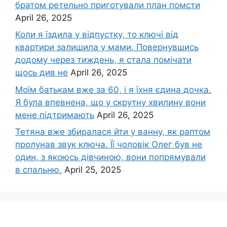
братом ретельно приготували план помсти
April 26, 2025
Коли я їздила у відпустку, то ключі від
квартири залишила у мами. Повернувшись
додому через тиждень, я стала помічати
щось див не
April 26, 2025
Моїм батькам вже за 60, і я їхня єдина дочка.
Я була впевнена, що у скрутну хвилину вони
мене підтримають
April 26, 2025
Тетяна вже збиралася йти у ванну, як раптом
пролунав звук ключа. Її чоловік Олег був не
один, з якоюсь дівчиною, вони попрямували
в спальню.
April 25, 2025