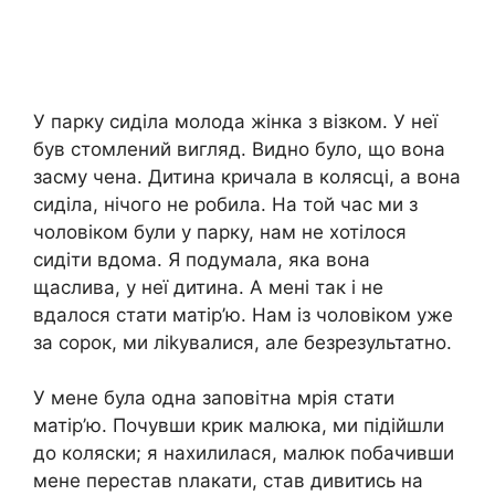
У парку сиділа молода жінка з візком. У неї
був стомлений вигляд. Видно було, що вона
засму чена. Дитина кричала в колясці, а вона
сиділа, нічого не робила. На той час ми з
чоловіком були у парку, нам не хотілося
сидіти вдома. Я подумала, яка вона
щаслива, у неї дитина. А мені так і не
вдалося стати матір’ю. Нам із чоловіком уже
за сорок, ми ліkувалися, але безрезультатно.
У мене була одна заповітна мрія стати
матір’ю. Почувши крик малюка, ми підійшли
до коляски; я нахилилася, малюк побачивши
мене перестав nлакати, став дивитись на