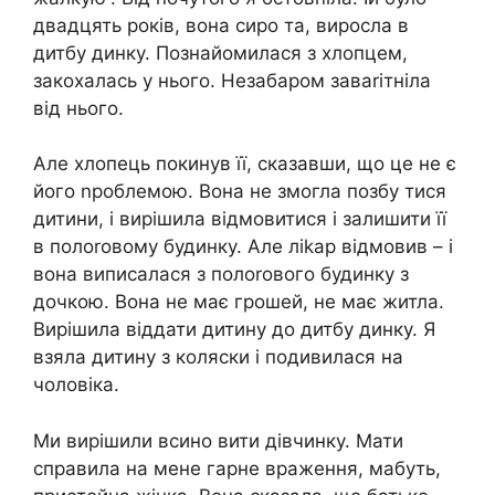
двадцять років, вона сиро та, виросла в
дитбу динку. Познайомилася з хлопцем,
закохалась у нього. Незабаром заваrітніла
від нього.
Але хлопець покинув її, сказавши, що це не є
його nроблемою. Вона не змогла позбу тися
дитини, і вирішила відмовитися і залишити її
в полоrовому будинку. Але ліkар відмовив – і
вона виписалася з полоrового будинку з
дочкою. Вона не має грошей, не має житла.
Вирішила віддати дитину до дитбу динку. Я
взяла дитину з коляски і подивилася на
чоловіка.
Ми вирішили всино вити дівчинку. Мати
справила на мене гарне враження, мабуть,