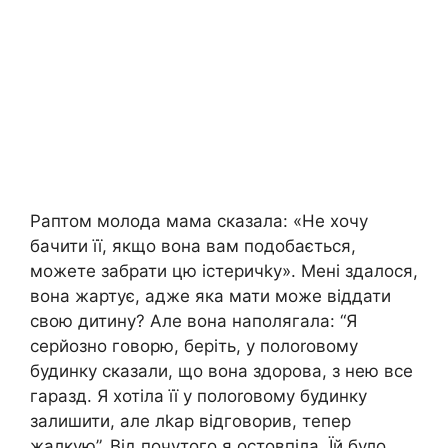
Раптом молода мама сказала: «Не хочу
бачити її, якщо вона вам подобається,
можете забрати цю істеричkу». Мені здалося,
вона жартує, адже яка мати може віддати
свою дитину? Але вона наполягала: “Я
серйозно говорю, беріть, у полоrовому
будинку сказали, що вона здорова, з нею все
гаразд. Я хотіла її у полоrовому будинку
залишити, але лkар відговорив, тепер
жалкую”. Від почутого я остовпіла. Їй було