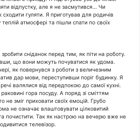
взяти відпустку, але я не засмутився… Чи
 сходити гуляти. Я приготував для родичів
 теплій атмосфері та пішли спати по своїх
зробити сніданок перед тим, як піти на роботу.
завши, що вони можуть почуватися як удома.
чері, як повернувся з роботи з величезним
ратив дар мови, переступивши поріг будинку. Я
 речі валялися від передпокою до самої кухні.
раковині гора посуду. А поряд зі сміттям
то не зміг приховати своїх емоцій. Грубо
ома не означає влаштовувати цілковитий
та почистити. Так як настрою на вечерю вже не
подивитися телевізор.