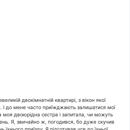
еликій двокімнатній квартирі, з вікон якої
. І до мене часто приїжджають залишатися мої
а моя двоюрідна сестра і запитала, чи можуть
ень. Я, звичайно ж, погодився, бо дуже скучив
 їхнього приїзду. Я підготував усе до їхньої