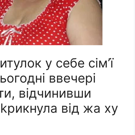
тулок у себе сім’ї
сьогодні ввечері
ти, відчинивши
сkрикнула від жа ху