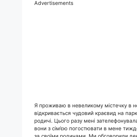
Advertisements
Я проживаю в невеликому містечку в нев
відкривається чудовий краєвид на парк
родичі. Цього разу мені зателефонувал
вони з сім’єю погостювати в мене тижд
за своїми родичами. Ми обговорили день