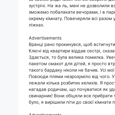
зустрічі. На жа ль, мені не дозволили 
зможемо побалакати вечорами, і в парк
окрему кімнату. Повечеряли всі разом у
ліжках.
Advertisements
Вранці рано прокинувся, щоб встигнути 
Ключі від квартири віддав сестрі, ска
Здається, то була велика помилка. Уве
пакетом смакот для дітей, я просто вт
такого бардаку ніколи не бачив. Усі мої
Повсюди плями незрозуміло від чого. У 
лежали кілька розбитих келихів. Я прос
нагадав родичам, що почуватися як уд
свинарник! Вони обіцяли все прибрати 
було, я вирішили піти до своєї кімнати 