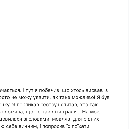
чається. І тут я побачив, що хтось вирвав із
росто не можу уявити, як таке можливо! Я був
чку. Я покликав сестру і спитав, хто так
овідомила, що це так діти грали… На мою
мовилася зі словами, мовляв, для рідних
ю себе винним, і попросив їх поїхати