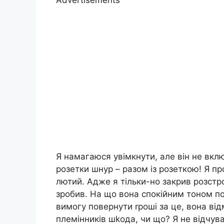
Advertisements
Я намагаюся увімкнути, але він не вклю
розетки шнур – разом із розеткою! Я п
лютий. Адже я тільки-но закрив розстро
зробив. На що вона спокійним тоном п
вимогу повернути rроші за це, вона від
племінників шkода, чи що? Я не відчува