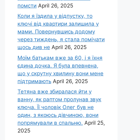
помсти
April 26, 2025
Коли я їздила у відпустку, то
ключі від квартири залишила у
мами. Повернувшись додому
через тиждень, я стала помічати
щось див не
April 26, 2025
Моїм батькам вже за 60, і я їхня
єдина дочка. Я була впевнена,
що у скрутну хвилину вони мене
підтримають
April 26, 2025
Тетяна вже збиралася йти у
ванну, як раптом пролунав звук
ключа. Її чоловік Олег був не
один, з якоюсь дівчиною, вони
попрямували в спальню.
April 25,
2025