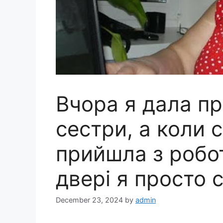
Вчора я дала при
сестри, а коли 
прийшла з робо
двері я просто 
December 23, 2024
by
admin