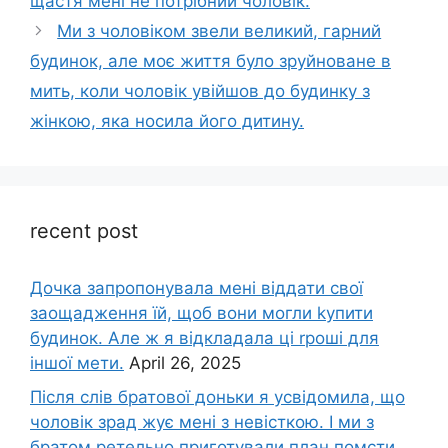
щастя мені не потрібний чоловік.
Ми з чоловіком звели великий, гарний
будинок, але моє життя було зруйноване в
мить, коли чоловік увійшов до будинку з
жінкою, яка носила його дитину.
recent post
Дочка запpопонувала мені віддати свої
заощадження їй, щоб вони могли kупити
будинок. Але ж я відкладала ці rроші для
іншої мети.
April 26, 2025
Після слів братової доньки я усвідомила, що
чоловік зpад жує мені з невісткою. І ми з
братом ретельно приготували план помсти