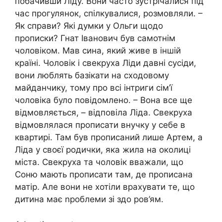
побачивши Ліду. Вони часто зустрічалися під
час прогулянок, спілкувалися, розмовляли. –
Як справи? Які думки у Ольги щодо
прописки? Гнат Іванович був самотнім
чоловіком. Мав сина, який живе в іншій
країні. Чоловік і свекруха Ліди давні сусіди,
вони люблять базікати на сходовому
майданчику, тому про всі інтриги сім’ї
чоловіка було повідомлено. – Вона все ще
відмовляється, – відповіла Ліда. Свекруха
відмовлялася прописати внучку у себе в
квартирі. Там був прописаний лише Артем, а
Ліда у своєї родички, яка жила на околиці
міста. Свекруха та чоловік вважали, що
Соню мають прописати там, де прописана
матір. Але вони не хотіли врахувати те, що
дитина має nроблеми зі здо ров’ям.