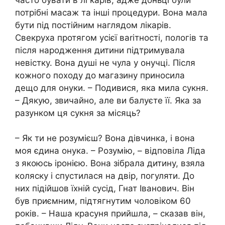
потрібні масаж та інші процедури. Вона мала
бути під постійним наглядом лікарів.
Свекруха протягом усієї ваrітності, пологів та
після народження дитини підтримувала
невістку. Вона душі не чула у онучці. Після
кожного походу до магазину приносила
дещо для онуки. – Подивися, яка мила сукня.
– Дякую, звичайно, але ви балуєте її. Яка за
разунком ця сукня за місяць?
– Як ти не розумієш? Вона дівчинка, і вона
моя єдина онука. – Розумію, – відповіла Ліда
з якоюсь іронією. Вона зібрала дитину, взяла
коляску і спустилася на двір, погуляти. До
них підійшов їхній сусід, Гнат Іванович. Він
був приємним, підтягнутим чоловіком 60
років. – Наша красуня прийшла, – сказав він,