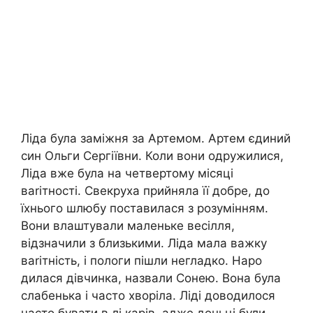
Ліда була заміжня за Артемом. Артем єдиний
син Ольги Сергіївни. Коли вони одружилися,
Ліда вже була на четвертому місяці
ваrітності. Свекруха прийняла її добре, до
їхнього шлюбу поставилася з розумінням.
Вони влаштували маленьке весілля,
відзначили з близькими. Ліда мала важку
ваrітність, і пологи пішли негладко. Наро
дилася дівчинка, назвали Сонею. Вона була
слабенька і часто хворіла. Ліді доводилося
часто бувати в лі карів, адже доньці були