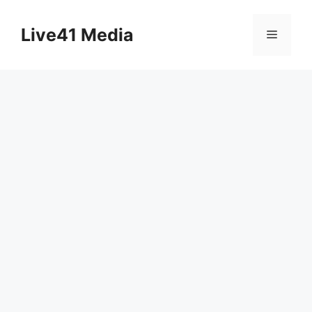
Skip
to
Live41 Media
Menu
content