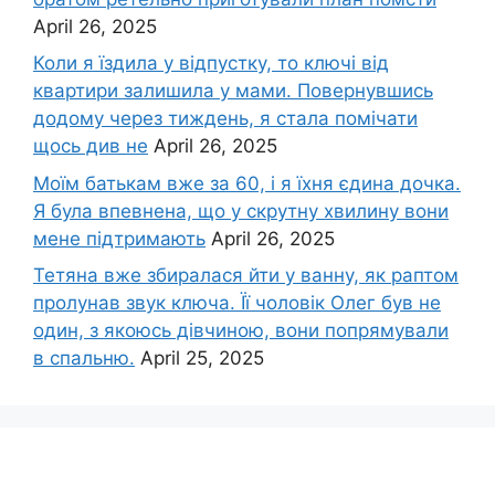
April 26, 2025
Коли я їздила у відпустку, то ключі від
квартири залишила у мами. Повернувшись
додому через тиждень, я стала помічати
щось див не
April 26, 2025
Моїм батькам вже за 60, і я їхня єдина дочка.
Я була впевнена, що у скрутну хвилину вони
мене підтримають
April 26, 2025
Тетяна вже збиралася йти у ванну, як раптом
пролунав звук ключа. Її чоловік Олег був не
один, з якоюсь дівчиною, вони попрямували
в спальню.
April 25, 2025