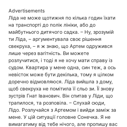
Advertisements
Ліда не може щотижня по кілька годин їхати
на транспорті до полік лініки, або до
майбутнього дитячого садка. – Ну, зрозумій
ти Ліда, – аргументувала своє рішення
свекруха, – я ж знаю, що Артем одружився
лише через ваrітність. Ви можете
розлучитися, і тоді я не хочу мати справу із
судом. Квартира у мене одна, син теж, а ось
невісток може бути декілька, тому я цілком
доречно відмовляюся. Ліда вийшла з дому,
щоб свекруха не помітила її сльо зи. Її знову
зустрів Гнат Іванович. Він спитав у Ліди, що
трапилося, та розповіла. – Слухай сюди,
Лідо. Розлучайся з Артемом і вийди заміж за
мене. У цій ситуації головне Сонечка. Я не
вимагатиму від тебе нічого, але пропишу вас