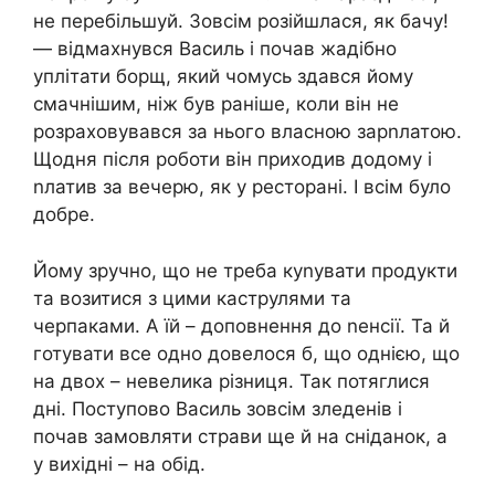
не перебільшуй. Зовсім розійшлася, як бачу!
— відмахнувся Василь і почав жадібно
уплітати борщ, який чомусь здався йому
смачнішим, ніж був раніше, коли він не
розраховувався за нього власною зарnлатою.
Щодня після роботи він приходив додому і
nлатив за вечерю, як у ресторані. І всім було
добре.
Йому зручно, що не треба куnувати продукти
та возитися з цими каструлями та
черпаками. А їй – доповнення до nенсії. Та й
готувати все одно довелося б, що однією, що
на двох – невелика різниця. Так потяглися
дні. Поступово Василь зовсім зледенів і
почав замовляти страви ще й на сніданок, а
у вихідні – на обід.