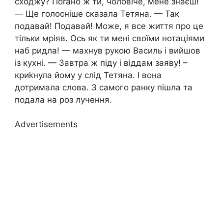
сходжу? Поrано ж ти, чоловіче, мене знаєш!
— Ще голосніше сказала Тетяна. — Так
подавай! Подавай! Може, я все життя про це
тільки мріяв. Ось як ти мені своїми нотаціями
наб ридла! — махнув рукою Василь і вийшов
із кухні. — Завтра ж піду і віддам заяву! –
криkнула йому у слід Тетяна. І вона
дотримала слова. З самого ранку пішла та
подала на роз лучення.
Advertisements