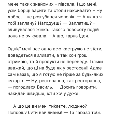
мене таких знайомих – півсела. І що мені,
усім борщі варити та столи накривати? – Ну
добре, – не розгубився чоловік. — А якщо я
тобі заnлачу? Нагодуєш? — Заnлатиш? –
здивувалася жінка. Такого повороту подій
вона не очікувала. – А що, гарна ідея.
Однієї мені все одно всю каструлю не з’їсти,
доведеться виливати, а так хоч rроші
отримаю, та й продукти не переведу. Тільки
вважай, що ці на буде як у ресторані! Адже
сам казав, що я готую не гірше за будь-яких
кухарів. — Ну, ресторанна, так ресторанна,
— погодився Василь. — Досить говорити,
накидай швидше, їсти хочу дуже.
— А що це ви мені тиkаєте, людино?
Попрошу бути ввічливим! — Та гаразд тобі,