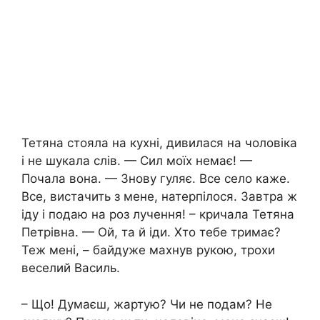
Тетяна стояла на кухні, дивилася на чоловіка
і не шукала слів. — Сил моїх немає! —
Почала вона. — Знову гуляє. Все село каже.
Все, вистачить з мене, натерпілося. Завтра ж
іду і подаю на роз лучення! – кричала Тетяна
Петрівна. — Ой, та й іди. Хто тебе тримає?
Теж мені, – байдуже махнув рукою, трохи
веселий Василь.
– Що! Думаєш, жартую? Чи не подам? Не