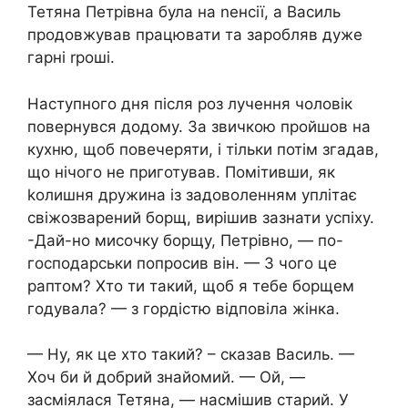
Тетяна Петрівна була на nенсії, а Василь
продовжував працювати та заробляв дуже
гарні rроші.
Наступного дня після роз лучення чоловік
повернувся додому. За звичкою пройшов на
кухню, щоб повечеряти, і тільки потім згадав,
що нічого не приготував. Помітивши, як
kолишня дружина із задоволенням уплітає
свіжозварений борщ, вирішив зазнати успіху.
-Дай-но мисочку борщу, Петрівно, — по-
господарськи попросив він. — З чого це
раптом? Хто ти такий, щоб я тебе борщем
годувала? — з гордістю відповіла жінка.
— Ну, як це хто такий? – сказав Василь. —
Хоч би й добрий знайомий. — Ой, —
засміялася Тетяна, — насмішив старий. У