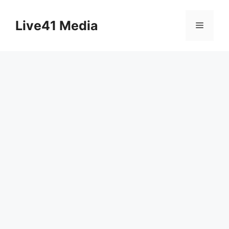
Skip
to
Live41 Media
Menu
content