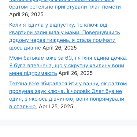
братом ретельно приготували план помсти
April 26, 2025
Коли я їздила у відпустку, то ключі від
квартири залишила у мами. Повернувшись
додому через тиждень, я стала помічати
щось див не
April 26, 2025
Моїм батькам вже за 60, і я їхня єдина дочка.
Я була впевнена, що у скрутну хвилину вони
мене підтримають
April 26, 2025
Тетяна вже збиралася йти у ванну, як раптом
пролунав звук ключа. Її чоловік Олег був не
один, з якоюсь дівчиною, вони попрямували
в спальню.
April 25, 2025