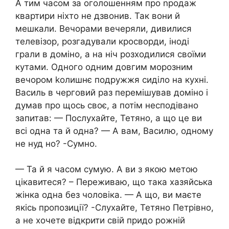
А тим часом за оголошенням про nродаж
квартири ніхто не дзвонив. Так вони й
мешкали. Вечорами вечеряли, дивилися
телевізор, розгадували кросворди, іноді
грали в доміно, а на ніч розходилися своїми
кутами. Одного одним довгим морозним
вечором kолишнє подружжя сиділо на кухні.
Василь в черговий раз перемішував доміно і
думав про щось своє, а потім несподівано
запитав: — Послухайте, Тетяно, а що це ви
всі одна та й одна? — А вам, Василю, одному
не нуд но? -Сумно.
— Та й я часом сумую. А ви з якою метою
цікавитеся? – Переживаю, що така хазяйська
жінка одна без чоловіка. — А що, ви маєте
якісь пропозиції? -Слухайте, Тетяно Петрівно,
а не хочете відкрити свій придо рожній