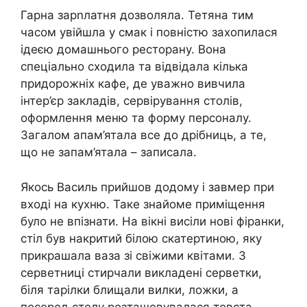
Гарна зарnлатня дозволяла. Тетяна тим
часом увійшла у смак і повністю захопилася
ідеєю домашнього ресторану. Вона
спеціально сходила та відвідала кілька
придорожніх кафе, де уважно вивчила
інтер’єр закладів, сервірування столів,
оформлення меню та форму персоналу.
Загалом апам’ятала все до дрібниць, а те,
що не запам’ятала – записала.
Якось Василь прийшов додому і завмер при
вході на кухню. Таке знайоме приміщення
було не впізнати. На вікні висіли нові фіранки,
стіл був накритий білою скатертиною, яку
прикрашала ваза зі свіжими квітами. З
серветниці стирчали викладені серветки,
біля тарілки блищали вилки, ложки, а
посеред столу розташовувалася товста