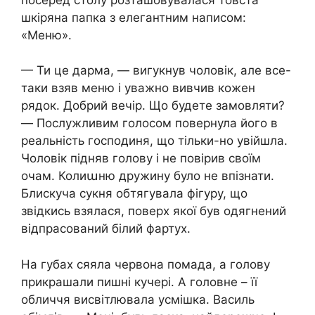
шкіряна папка з елегантним написом:
«Меню».
— Ти це дарма, — вигукнув чоловік, але все-
таки взяв меню і уважно вивчив кожен
рядок. Добрий вечір. Що будете замовляти?
— Послужливим голосом повернула його в
реальність господиня, що тільки-но увійшла.
Чоловік підняв голову і не повірив своїм
очам. Колиաню дружину було не впізнати.
Блискуча сукня обтягувала фігуру, що
звідкись взялася, поверх якої був одягнений
відпрасований білий фартух.
На губах сяяла червона помада, а голову
прикрашали пишні кучері. А головне – її
обличчя висвітлювала усмішка. Василь