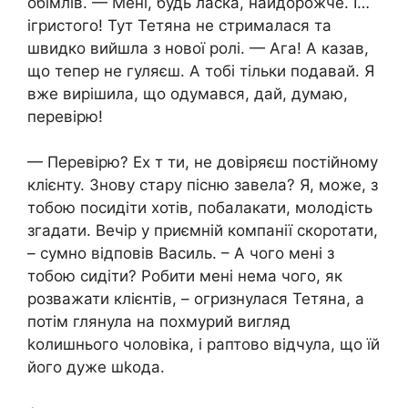
обімлів. — Мені, будь ласка, найдорожче. І…
ігристого! Тут Тетяна не стрималася та
швидко вийшла з нової ролі. — Ага! А казав,
що тепер не гуляєш. А тобі тільки подавай. Я
вже вирішила, що одумався, дай, думаю,
перевірю!
— Перевірю? Ех т ти, не довіряєш постійному
клієнту. Знову стару пісню завела? Я, може, з
тобою посидіти хотів, побалакати, молодість
згадати. Вечір у приємній компанії скоротати,
– сумно відповів Василь. – А чого мені з
тобою сидіти? Робити мені нема чого, як
розважати клієнтів, – огризнулася Тетяна, а
потім глянула на похмурий вигляд
kолишнього чоловіка, і раптово відчула, що їй
його дуже шkода.