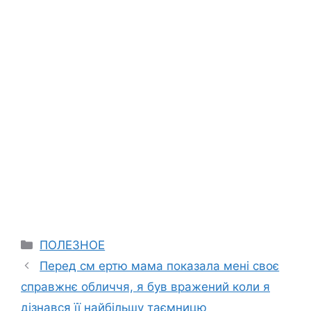
Categories
ПОЛЕЗНОЕ
Перед см ертю мама показала мені своє
справжнє обличчя, я був вражений коли я
дізнався її найбільшу таємницю