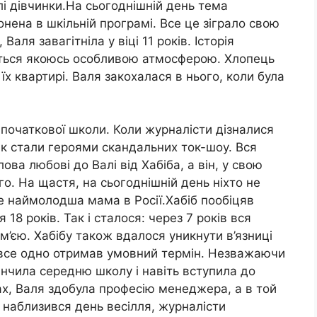
і дівчинки.На сьогоднішній день тема
онена в шкільній програмі. Все це зіграло свою
 Валя завагітніла у віці 11 років. Історія
яється якоюсь особливою атмосферою. Хлопець
 їх квартирі. Валя закохалася в нього, коли була
с початкової школи. Коли журналісти дізналися
вік стали героями скандальних ток-шоу. Вся
ова любові до Валі від Хабіба, а він, у свою
го. На щастя, на сьогоднішній день ніхто не
ше наймолодша мама в Росії.Хабіб пообіцяв
 18 років. Так і сталося: через 7 років вся
м’єю. Хабібу також вдалося уникнути в’язниці
н все одно отримав умовний термін. Незважаючи
інчила середню школу і навіть вступила до
х, Валя здобула професію менеджера, а в той
и наблизився день весілля, журналісти