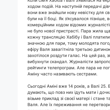
Коли сім’я Хабіба і Валі з’явилася на е
ходом подій. На наступній передачі ді
вони вже знайшли нову невістку для св
були на її боці. Як з’ясувалося пізніше,
комерційним ходом відомих журналістів. 
не було нової пристрасті. Пара жила щ
кожну трансляцію Хабібу і Валі платили
значною для пари, тому молодята погод
ефіру Валя завагітніла третьою дитиною.
захотілося роздути галас. На цей раз, 
вибухнути скандал. Журналісти запропо
рейтинги телепрограм. Але пара не пого
Аміну часто називають сестрами.
Сьогодні Аміні вже 14 років, а Валі 25.
думають, що повз них ідуть мати і дочк
візьме приклад зі своєї матері і стане
Валя. Але їх переживання не перетвори