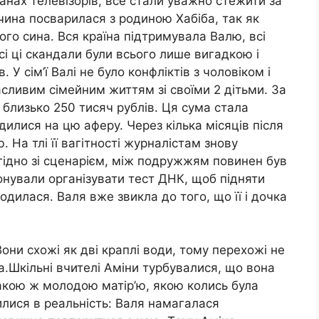
кранах телевізорів, все стали уважно стежити за
вчина посварилася з родиною Хабіба, так як
ого сина. Вся країна підтримувала Валю, всі
 всі ці скандали були всього лише вигадкою і
У сім’ї Валі не було конфліктів з чоловіком і
асливим сімейним життям зі своїми 2 дітьми. За
 близько 250 тисяч рублів. Ця сума стала
илися на цю аферу. Через кілька місяців після
 На тлі її вагітності журналістам знову
згідно зі сценарієм, між подружжям повинен був
нували організувати тест ДНК, щоб підняти
дилася. Валя вже звикла до того, що її і дочка
 Вони схожі як дві краплі води, тому перехожі не
а.Шкільні вчителі Аміни турбувалися, що вона
 такою ж молодою матір’ю, якою колись була
лися в реальність: Валя намагалася