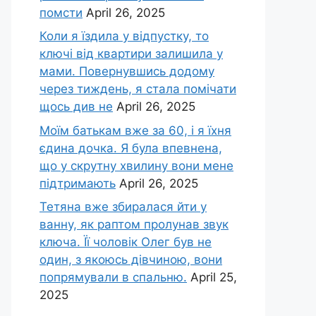
помсти
April 26, 2025
Коли я їздила у відпустку, то
ключі від квартири залишила у
мами. Повернувшись додому
через тиждень, я стала помічати
щось див не
April 26, 2025
Моїм батькам вже за 60, і я їхня
єдина дочка. Я була впевнена,
що у скрутну хвилину вони мене
підтримають
April 26, 2025
Тетяна вже збиралася йти у
ванну, як раптом пролунав звук
ключа. Її чоловік Олег був не
один, з якоюсь дівчиною, вони
попрямували в спальню.
April 25,
2025