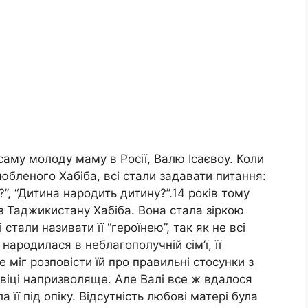
 саму молоду маму в Росії, Валю Ісаєвоу. Коли
любленого Хабіба, всі стали задавати питання:
?”, “Дитина народить дитину?”.14 років тому
 з Таджикистану Хабіба. Вона стала зіркою
 стали називати її “героїнею”, так як не всі
народилася в неблагополучній сім’ї, її
 міг розповісти їй про правильні стосунки з
 віці напризволяще. Але Валі все ж вдалося
 її під опіку. Відсутність любові матері була