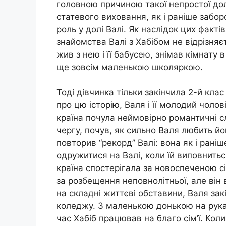
головною причиною такої непростої дол
статевого виховання, як і раніше забор
роль у долі Валі. Як наслідок цих фактів,
знайомства Валі з Хабібом не відрізн
жив з нею і її бабусею, знімав кімнату в
ще зовсім маленькою школяркою.
Тоді дівчинка тільки закінчила 2-й кла
про цю історію, Валя і її молодий чоло
країна почула неймовірно романтичні сл
чергу, почув, як сильно Валя любить йо
повторив “рекорд” Валі: вона як і рані
одружитися на Валі, коли їй виповниться
країна спостерігала за новоспеченою сі
за розбещення неповнолітньої, але ві
на складні життєві обставини, Валя зак
коледжу. З маленькою донькою на рука
час Хабіб працював на благо сім’ї. Кол