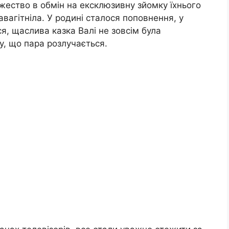
ество в обмін на ексклюзивну зйомку їхнього
авагітніла. У родині сталося поповнення, у
я, щаслива казка Валі не зовсім була
у, що пара розлучається.