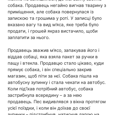
собака. Продавець негайно вигнав тварину з
приміщення, але собака повернулася із
запискою та грошима у роті. У записці було
вказано вагу та вид м’яса, яке треба було
продати, і грошей якраз вистачило, щоби
заплатити за нього.
Продавець зважив м’ясо, запакував його і
віддав собаці, яка взяла пакет за ручки в
пащу і втекла. Продавцю стало цікаво, куди
прямує собака, і він спеціально закрив
магазин, щоб піти за нєї. Собака пішла на
автобусну зупинку і стала чекати на автобус.
Коли під’їхав потрібний автобус, собака
застрибнула всередину – а за нею
продавець. Пес видивлявся з вікна протягом
усієї поїздки, і коли він доїхав до своєї
зупинки – підстрибнув, натиснув лапою на