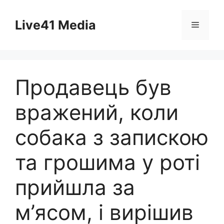
Skip
to
Live41 Media
Menu
content
Продавець був
вражений, коли
собака з запискою
та грошима у роті
прийшла за
м’ясом, і вирішив