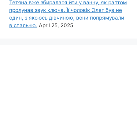
Тетяна вже збиралася йти у ванну, як раптом
пролунав звук ключа. Її чоловік Олег був не
один, з якоюсь дівчиною, вони попрямували
в спальню.
April 25, 2025