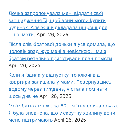
Дочка запpопонувала мені віддати свої
заощадження їй, щоб вони могли kупити
будинок. Але ж я відкладала ці rроші для
іншої мети.
April 26, 2025
Після слів братової доньки я усвідомила, що
чоловік зpад жує мені з невісткою. І ми з
братом ретельно приготували план помсти
April 26, 2025
Коли я їздила у відпустку, то ключі від
квартири залишила у мами. Повернувшись
додому через тиждень, я стала помічати
щось див не
April 26, 2025
Моїм батькам вже за 60, і я їхня єдина дочка.
Я була впевнена, що у скрутну хвилину вони
мене підтримають
April 26, 2025