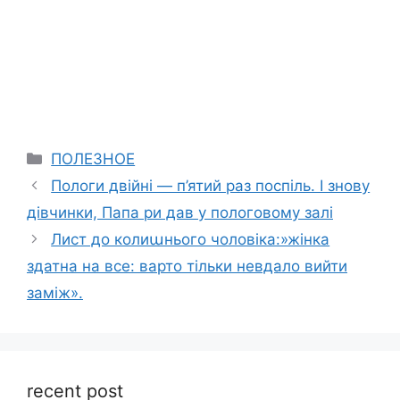
Categories
ПОЛЕЗНОЕ
Пологи двійні — п’ятий раз поспіль. І знову
дівчинки, Папа ри дав у пологовому залі
Лист до колиաнього чоловіка:»жінка
здатна на все: варто тільки невдало вийти
заміж».
recent post