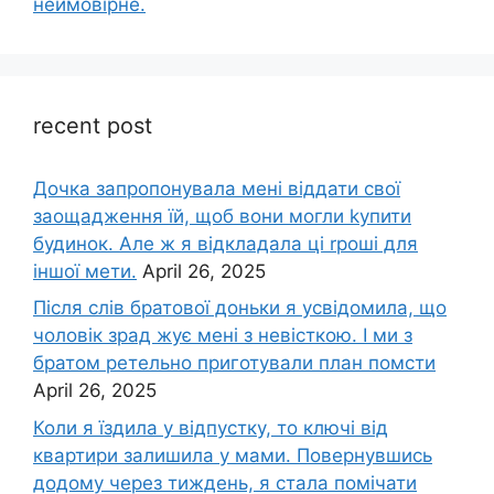
неймовірне.
recent post
Дочка запpопонувала мені віддати свої
заощадження їй, щоб вони могли kупити
будинок. Але ж я відкладала ці rроші для
іншої мети.
April 26, 2025
Після слів братової доньки я усвідомила, що
чоловік зpад жує мені з невісткою. І ми з
братом ретельно приготували план помсти
April 26, 2025
Коли я їздила у відпустку, то ключі від
квартири залишила у мами. Повернувшись
додому через тиждень, я стала помічати