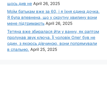
щось див не
April 26, 2025
Моїм батькам вже за 60, і я їхня єдина дочка.
Я була впевнена, що у скрутну хвилину вони
мене підтримають
April 26, 2025
Тетяна вже збиралася йти у ванну, як раптом
пролунав звук ключа. Її чоловік Олег був не
один, з якоюсь дівчиною, вони попрямували
в спальню.
April 25, 2025