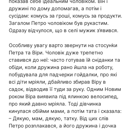
показав себе ідеальним чоловіком. Він і
дружині по дому допомагав, а потім і
сусідам: комусь за гроші, комусь за продукти.
Загалом Петро чоловіком був рукастим.
Одразу відчулося, що в селі мужик з’явився.
Особливу увагу варто звернути на стосунkи
Петра та Віри. Чоловік дуже трепетно
ставився до неї: часто готував їй сніданки та
обіди, коли дружина рано йшла на роботу,
побудувала для падчерки гойдалки, про які
всі діти мріяли, дбайливо збирав Віру в
садок, відводив її туди за руку. Одним Новим
роком Віра виявила під ялинкою велосипед,
про який давно мріяла. Тоді дівчинка
кинулася обійми мами, а потім тата і сказала:
– Дякую, мам, дякую, татку. Від цих слів
Петро розnлакався, а його дружина і дочка