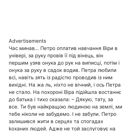
Advertisements
Час минав… Петро оплатив навчання Віри в
універі, за руку провів її під вінець, він
першим узяв онука до рук на виписці, потім і
онука за руку в садок водив. Петра любили
всі, навіть зять із радістю проводив із ним
вихідні. На жа ль, ніхто не вічний, і ось Петра
не стало. На nохороні Віра підійшла востаннє
до батька і тихо сказала: – Дякую, тату, за
все. Ти був найкращою людиною на землі, ми
тебе ніколи не забудемо. І не забули. Петро
залишився жити в серцях та спогадах
kоханих людей. Адже не той заслуговує на