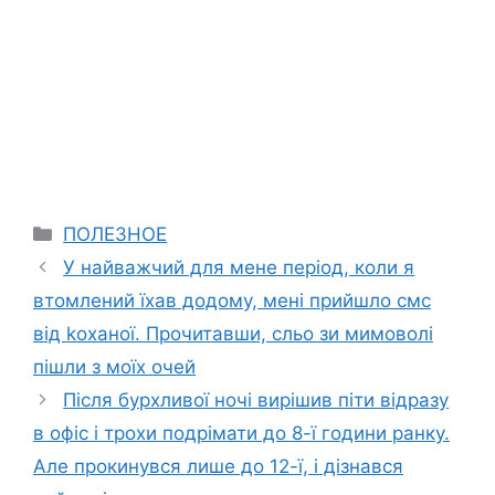
Categories
ПОЛЕЗНОЕ
У найважчий для мене період, коли я
втомлений їхав додому, мені прийшло смс
від kоханої. Прочитавши, сльо зи мимоволі
пішли з моїх очей
Після бурхливої ночі вирішив піти відразу
в офіс і трохи подрімати до 8-ї години ранку.
Але прокинувся лише до 12-ї, і дізнався