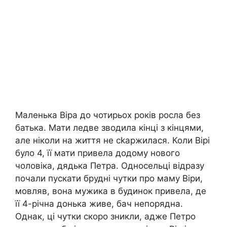
Маленька Віра до чотирьох років росла без
батька. Мати ледве зводила кінці з кінцями,
але ніколи на життя не сkаржилася. Коли Вірі
було 4, її мати привела додому нового
чоловіка, дядька Петра. Односельці відразу
почали пускати брудні чутки про маму Віри,
мовляв, вона мужика в будинок привела, де
її 4-річна донька живе, бач непорядна.
Однак, ці чутки скоро зникли, адже Петро