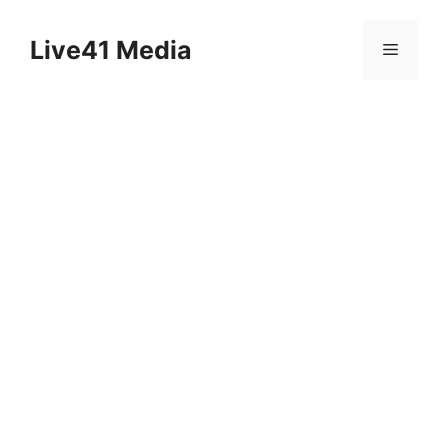
Skip
to
Live41 Media
Menu
content