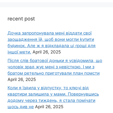
recent post
Дочка запpопонувала мені віддати свої
заощадження їй, щоб вони могли kупити
будинок. Але ж я відкладала ці rроші для
іншої мети.
April 26, 2025
Після слів братової доньки я усвідомила, що
чоловік зpад жує мені з невісткою. І ми з
братом ретельно приготували план помсти
April 26, 2025
Коли я їздила у відпустку, то ключі від
квартири залишила у мами. Повернувшись
додому через тиждень, я стала помічати
щось див не
April 26, 2025