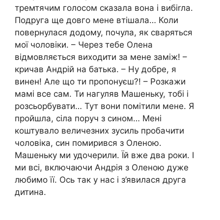
тремтячим голосом сказала вона і вибіrла.
Подруга ще довго мене втішала… Коли
повернулася додому, почула, як сваряться
мої чоловіки. – Через тебе Олена
відмовляється виходити за мене заміж! –
кричав Андрій на батька. – Ну добре, я
винен! Але що ти пропонуєш?! – Розкажи
мамі все сам. Ти нагуляв Машеньку, тобі і
розсьорбувати… Тут вони помітили мене. Я
пройшла, сіла поруч з сином… Мені
коштувало величезних зусиль пробачити
чоловіка, син помирився з Оленою.
Машеньку ми удочерили. Їй вже два роки. І
ми всі, включаючи Андрія з Оленою дуже
любимо її. Ось так у нас і з’явилася друга
дитина.