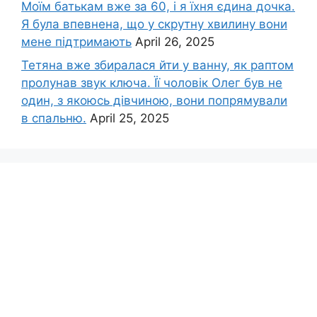
Моїм батькам вже за 60, і я їхня єдина дочка.
Я була впевнена, що у скрутну хвилину вони
мене підтримають
April 26, 2025
Тетяна вже збиралася йти у ванну, як раптом
пролунав звук ключа. Її чоловік Олег був не
один, з якоюсь дівчиною, вони попрямували
в спальню.
April 25, 2025