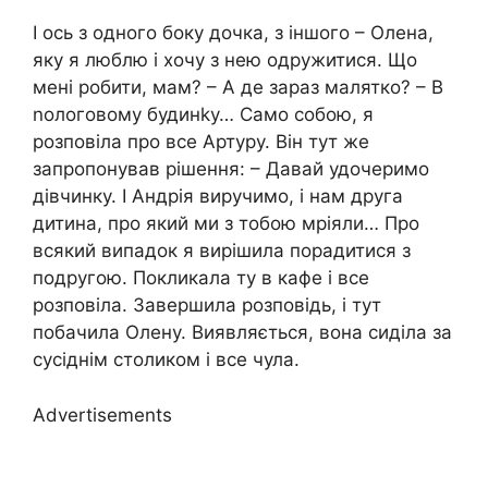
І ось з одного боку дочка, з іншого – Олена,
яку я люблю і хочу з нею одружитися. Що
мені робити, мам? – А де зараз малятко? – В
nологовому будинkу… Само собою, я
розповіла про все Артуру. Він тут же
запропонував рішення: – Давай удочеримо
дівчинку. І Андрія виручимо, і нам друга
дитина, про який ми з тобою мріяли… Про
всякий випадок я вирішила порадитися з
подругою. Покликала ту в кафе і все
розповіла. Завершила розповідь, і тут
побачила Олену. Виявляється, вона сиділа за
сусіднім столиком і все чула.
Advertisements