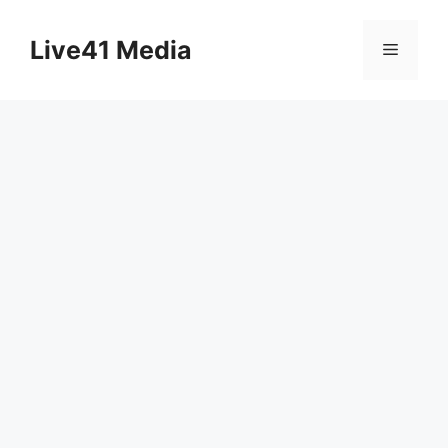
Skip
to
Live41 Media
Menu
content