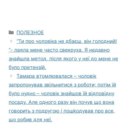
Categories
ПОЛЕЗНОЕ
“Ти про чоловіка не дбаєш, він голодний!
“- лаяла мене часто свекруха. Я недавно
знайшла метод, після якого у неї до мене не
було претензій.
Тамара втомлювалася – чоловік
запропонував звільнитися з роботи; потім їй
було нудно – чоловік знайшов їй відповідну
посаду. Але одного разу він почув що вона
говорить з подругою і пошkодував про все,
що робив для неї.