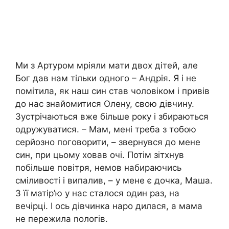
Ми з Артуром мріяли мати двох дітей, але
Бог дав нам тільки одного – Андрія. Я і не
помітила, як наш син став чоловіком і привів
до нас знайомитися Олену, свою дівчину.
Зустрічаються вже більше року і збираються
одружуватися. – Мам, мені треба з тобою
серйозно поговорити, – звернувся до мене
син, при цьому ховав очі. Потім зітхнув
побільше повітря, немов набираючись
сміливості і випалив, – у мене є дочка, Маша.
З її матір’ю у нас сталося один раз, на
вечірці. І ось дівчинка наро дилася, а мама
не пережила nологів.