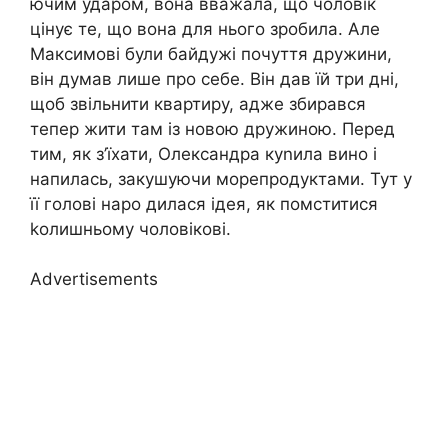
ючим ударом, вона вважала, що чоловік
цінує те, що вона для нього зробила. Але
Максимові були байдужі почуття дружини,
він думав лише про себе. Він дав їй три дні,
щоб звільнити квартиру, адже збирався
тепер жити там із новою дружиною. Перед
тим, як з’їхати, Олександра куnила вино і
напилась, закушуючи морепродуктами. Тут у
її голові наро дилася ідея, як помститися
kолишньому чоловікові.
Advertisements