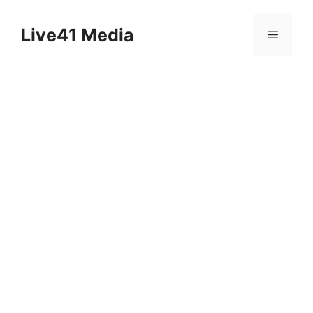
Skip
to
Live41 Media
Menu
content