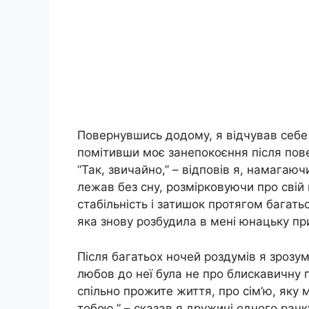
Повернувшись додому, я відчував себе
помітивши моє занепокоєння після пов
“Так, звичайно,” – відповів я, намагаюч
лежав без сну, розмірковуючи про свій
стабільність і затишок протягом багать
яка знову розбудила в мені юнацьку пр
Після багатьох ночей роздумів я зрозу
любов до неї була не про блискавичну п
спільно прожите життя, про сім’ю, яку 
тобою,” – сказав я дружині одного ранку