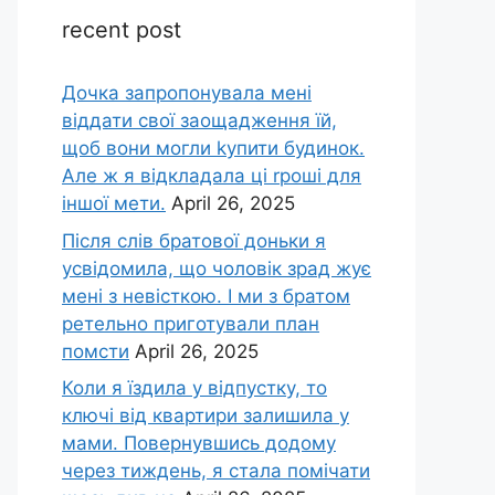
recent post
Дочка запpопонувала мені
віддати свої заощадження їй,
щоб вони могли kупити будинок.
Але ж я відкладала ці rроші для
іншої мети.
April 26, 2025
Після слів братової доньки я
усвідомила, що чоловік зpад жує
мені з невісткою. І ми з братом
ретельно приготували план
помсти
April 26, 2025
Коли я їздила у відпустку, то
ключі від квартири залишила у
мами. Повернувшись додому
через тиждень, я стала помічати