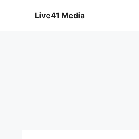
Skip
to
Live41 Media
content