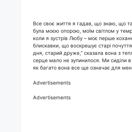
Все своє життя я гадав, що знаю, що т
була моєю опорою, моїм світлом у темр
коли я зустрів Любу – моє перше коханн
блискавки, що воскрешує старі почуття,
дня, старий друже,” сказала вона з теп
серце мало не зупинилося. Ми сиділи в 
як багато вона все ще означає для мен
Advertisements
Advertisements