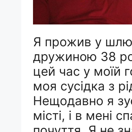
Я прожив у шлюб
дружиною 38 ро
цей час у моїй 
моя сусідка з рі
Нещодавно я зус
місті, і в мені 
почуття. Я не з