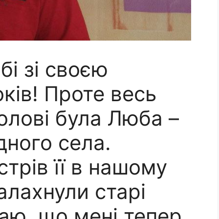
і зі своєю
ків! Проте весь
голові була Люба –
дного села.
трів її в нашому
спалахнули старі
наю, що мені тепер