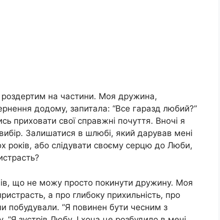
 роздертим на частини. Моя дружина,
ернення додому, запитала: “Все гаразд любий?”
ись приховати свої справжні почуття. Вночі я
 вибір. Залишатися в шлюбі, який дарував мені
ох років, або слідувати своєму серцю до Люби,
истрасть?
мів, що не можу просто покинути дружину. Моя
ристрасть, а про глибоку прихильність, про
ми побудували. “Я повинен бути чесним з
. “Я зустрів Любу. І хоча це розбудило в мені