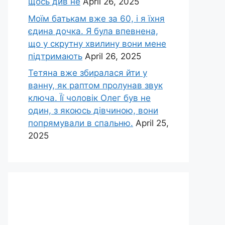
щось див не
April 26, 2025
Моїм батькам вже за 60, і я їхня
єдина дочка. Я була впевнена,
що у скрутну хвилину вони мене
підтримають
April 26, 2025
Тетяна вже збиралася йти у
ванну, як раптом пролунав звук
ключа. Її чоловік Олег був не
один, з якоюсь дівчиною, вони
попрямували в спальню.
April 25,
2025