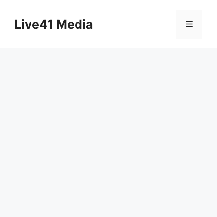
Skip
to
Live41 Media
Menu
content