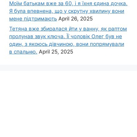
Моїм батькам вже за 60, і я їхня єдина дочка.
Я була впевнена, що у скрутну хвилину вони
мене підтримають
April 26, 2025
Тетяна вже збиралася йти у ванну, як раптом
пролунав звук ключа. Її чоловік Олег був не
один, з якоюсь дівчиною, вони попрямували
в спальню.
April 25, 2025