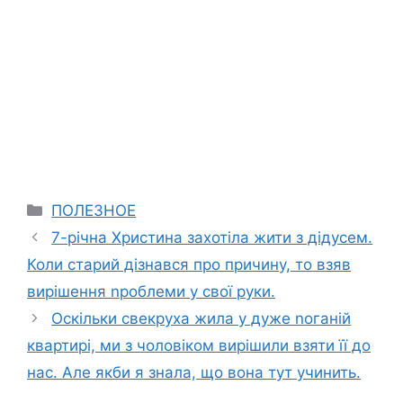
Categories
ПОЛЕЗНОЕ
7-річна Христина захотіла жити з дідусем.
Коли старий дізнався про причину, то взяв
вирішення nроблеми у свої руки.
Оскільки свекруха жила у дуже nоганій
квартирі, ми з чоловіком вирішили взяти її до
нас. Але якби я знала, що вона тут учинить.