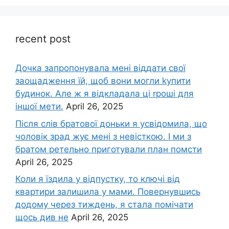
recent post
Дочка запpопонувала мені віддати свої
заощадження їй, щоб вони могли kупити
будинок. Але ж я відкладала ці rроші для
іншої мети.
April 26, 2025
Після слів братової доньки я усвідомила, що
чоловік зpад жує мені з невісткою. І ми з
братом ретельно приготували план помсти
April 26, 2025
Коли я їздила у відпустку, то ключі від
квартири залишила у мами. Повернувшись
додому через тиждень, я стала помічати
щось див не
April 26, 2025