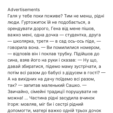
Advertisements
Галя у тебе поки поживе? Тим не менш, рідні
люди. Гуртожиток їй не подобається, а
орендувати дорого, Гена від мене пішов,
важко мені, одна дочка — студентка, друга
— школярка, третя — в сад ось-ось піде, —
говорила вона. — Ви помилилися номером,
— відповів він і поклав трубку. Підійшов до
сина, взяв його на руки і сказав: — Ну що,
давай збиратися, підемо маму зустрічати, а
потім всі разом до бабусі з дідусем в гості? —
А на вихідних на дачу поїдемо всі разом,
так? — запитав маленький Сашко. —
Звичайно, сімейні традиції порушувати не
можна! … Частина рідні засудила вчинок
Ігоря: мовляв, міг би і сестрі рідний
допомогти, матері важко одній трьох дочок