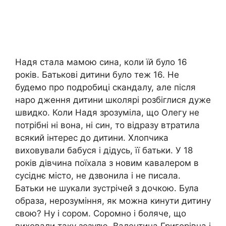
Надя стала мамою сина, коли їй було 16
років. Батькові дитини було теж 16. Не
будемо про подробиці скандалу, але після
наро дження дитини школярі розбіглися дуже
швидко. Коли Надя зрозуміла, що Олегу не
потрібні ні вона, ні син, то відразу втратила
всякий інтерес до дитини. Хлопчика
виховували бабуся і дідусь, її батьки. У 18
років дівчина поїхала з новим кавалером в
сусіднє місто, не дзвонила і не писала.
Батьки не шукали зустрічей з дочкою. Була
образа, нерозуміння, як можна кинути дитину
свою? Ну і сором. Соромно і боляче, що
виховали таку зозулю. Валентина Григорівна і