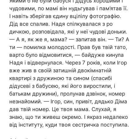
Якими б не були бабуся і дідусь хорошими і
чудовими, по мамі він нудьгував і пам’ятав її.
І навіть зберігав єдину вцілілу фотографію.
Дід все спалив. Надя спілкувалася з ро
дичкою, розповідала, які у неї чудові доньки.
— А я, як же я, мама? — запитав він. — Ти? А
ти — помилка молодості. Прав був твій тато,
варто було відмовитися, — байдуже кинула
Надя і відвернулася. Через 7 років, коли Ігор
вже жив в своїй затишній двокімнатній
квартирі з дружиною та сином (спасибі
дідусеві з бабусею, які його виростили, і
батькам дружини), пролунав дзвінок, номер
незнайомий. — Ігор, син, привіт, дядько Діма
дав твій номер. Це твоя мама. Слухай, я
знаю, що ти живеш окремо. І якраз недалеко
від інституту, куди твоя сестричка поступила.