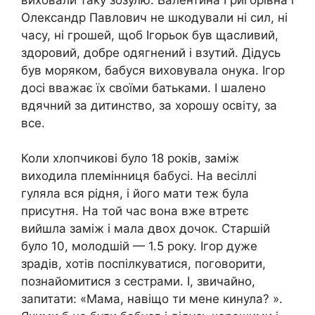
Олександр Павлович не шкодували ні сил, ні
часу, ні грошей, щоб Ігорьок був щасливий,
здоровий, добре одягнений і взутий. Дідусь
був моряком, бабуся виховувала онука. Ігор
досі вважає їх своїми батьками. І шалено
вдячний за дитинство, за хорошу освіту, за
все.
Коли хлопчикові було 18 років, заміж
виходила племінниця бабусі. На весіллі
гуляла вся рідня, і його мати теж була
присутня. На той час вона вже втретє
вийшла заміж і мала двох дочок. Старшій
було 10, молодшій — 1.5 року. Ігор дуже
зрадів, хотів поспілкуватися, поговорити,
познайомитися з сестрами. І, звичайно,
запитати: «Мама, навіщо ти мене кинула? ».