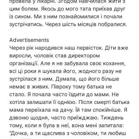
провела у лікарні. Згодом навчилася жити з
цим болем. Якось до мого тата приїхав друг
із сином. Ми з ним познайомилися і почали
зустрічатись. Через шість місяців побралися.
Advertisements
Через рік народився наш первісток. Діти вже
виросли, чоловік став директором
організації. Але я не забувала своє кохання,
всі ці роки я шукала його, жодного разу не
зустрілася з ним. Думала, що його більше
немає в живих. Півроку тому батька не
стало. Я почала часто їздити до мами. Не
хотіла залишати її однією. Після смерті батька
мама переїхала на дачу. Їй там спокійніше. Я
дзвоню щодня, часто приїжджаю. Тиждень
тому, коли я була в неї, вона мені запитала:
“Дочка, а ти щаслива з чоловіком, ти любиш