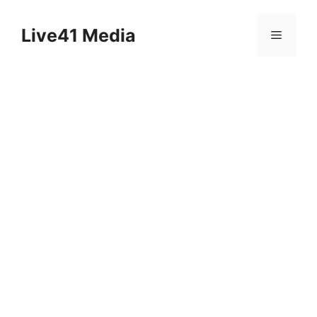
Skip
to
Live41 Media
Menu
content