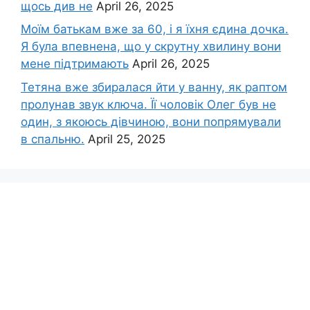
щось див не
April 26, 2025
Моїм батькам вже за 60, і я їхня єдина дочка.
Я була впевнена, що у скрутну хвилину вони
мене підтримають
April 26, 2025
Тетяна вже збиралася йти у ванну, як раптом
пролунав звук ключа. Її чоловік Олег був не
один, з якоюсь дівчиною, вони попрямували
в спальню.
April 25, 2025