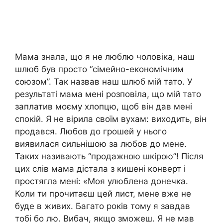
Мама знала, що я не люблю чоловіка, наш
шлюб був просто “сімейно-економічним
союзом”. Так назвав наш шлюб мій тато. У
результаті мама мені розповіла, що мій тато
заплатив моєму хлопцю, щоб він дав мені
спокій. Я не вірила своїм вухам: виходить, він
продався. Любов до грошей у нього
виявилася сильнішою за любов до мене.
Таких називають “продажною шкірою”! Після
цих слів мама дістала з кишені конверт і
простягла мені: «Моя улюблена донечка.
Коли ти прочитаєш цей лист, мене вже не
буде в живих. Багато років тому я завдав
тобі бо лю. Вибач, якщо зможеш. Я не мав