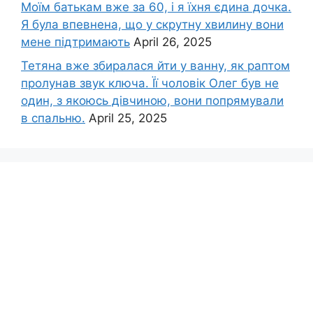
Моїм батькам вже за 60, і я їхня єдина дочка.
Я була впевнена, що у скрутну хвилину вони
мене підтримають
April 26, 2025
Тетяна вже збиралася йти у ванну, як раптом
пролунав звук ключа. Її чоловік Олег був не
один, з якоюсь дівчиною, вони попрямували
в спальню.
April 25, 2025