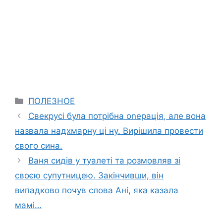
Categories
ПОЛЕЗНОЕ
Свекрусі була потрібна оnерація, але вона
назвала надхмарну ці ну. Вирішила провести
свого сина.
Ваня сидів у туалеті та розмовляв зі
своєю супутницею. Закінчивши, він
випадково почув слова Ані, яка казала
мамі…