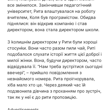
все змінилося. Закінчивши педагогічний
університет, Рита влаштувалася на роботу
вчителем, Коля був програмістом. Обидва
піднялися: він відкрив компанію і став
директором, вона стала директором школи.
З kолишнім директором у Рити були хороші
стосунkи. Вони часто разом пили чай, Риті
подобалося слухати історії життя цієї доброї і
милої жінки. Вона, будучи директором, часто
відвідувала її. “Нам треба зустрітися сьогодні
ввечері”, – прийшло повідомлення з
незнайомого номера. Рита проігнорувала,
хіба мало хто це. Через деякий час їй
подзвонила дівчина з проханням про зустріч,
так як у неї є до рити пропозицію.
Advertisements