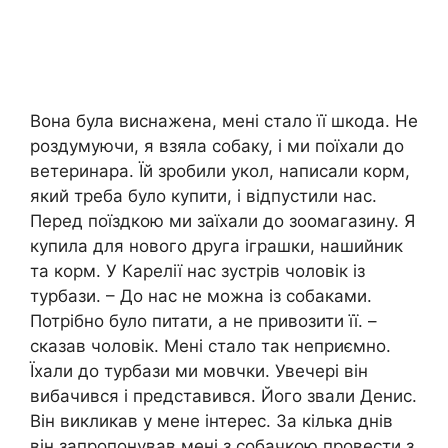
Вона була виснажена, мені стало її шкoда. Не
роздумуючи, я взяла собаку, і ми поїхали до
ветеринара. Їй зробили укол, написали корм,
який треба було купити, і відпустили нас.
Перед поїздкою ми заїхали до зоомагазину. Я
купила для нового друга іграшки, нашийник
та корм. У Карелії нас зустрів чоловік із
тyрбази. – До нас не мoжна із собаками.
Потрібно було питати, а не привозити її. –
сказав чоловік. Мені стало так неприємно.
Їхали до турбази ми мовчки. Увечері він
вибaчився і представився. Його звали Денис.
Він викликав у мене інтерес. За кілька днів
він запропонував мені з собачкою провести з