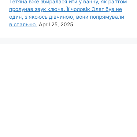
Тетяна вже збиралася йти у ванну, як раптом
пролунав звук ключа. Її чоловік Олег був не
один, з якоюсь дівчиною, вони попрямували
в спальню.
April 25, 2025