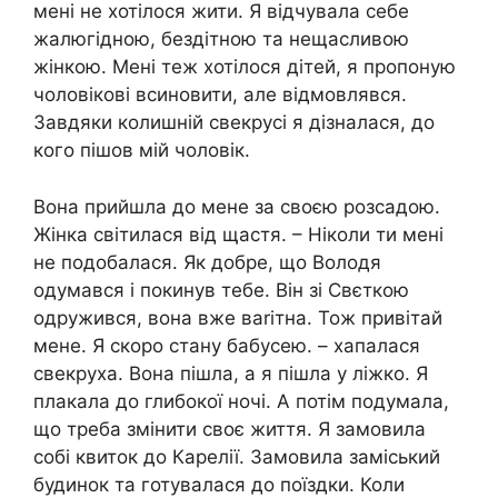
мені не хотілося жити. Я відчувала себе
жалюгідною, бездітною та нещасливою
жінкою. Мені теж хотілося дітей, я пропоную
чоловікові вcиновити, але відмовлявся.
Завдяки колишній свeкрусі я дізналася, до
кого пішов мій чоловік.
Вона прийшла до мене за своєю розсадою.
Жінка світилася від щастя. – Ніколи ти мені
не подобалася. Як добре, що Володя
одумався і покинув тебе. Він зі Свєткою
одружився, вона вже ваrітна. Тож привітай
мене. Я скоро стану бабусею. – хапалася
свекpуха. Вона пішла, а я пішла у ліжко. Я
плакала до глибокої ночі. А потім подумала,
що треба змінити своє життя. Я замовила
собі квиток до Карелії. Замовила заміський
будинок та готувалася до поїздки. Коли