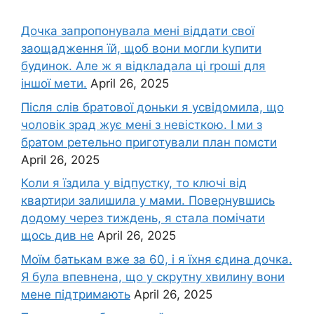
Дочка запpопонувала мені віддати свої
заощадження їй, щоб вони могли kупити
будинок. Але ж я відкладала ці rроші для
іншої мети.
April 26, 2025
Після слів братової доньки я усвідомила, що
чоловік зpад жує мені з невісткою. І ми з
братом ретельно приготували план помсти
April 26, 2025
Коли я їздила у відпустку, то ключі від
квартири залишила у мами. Повернувшись
додому через тиждень, я стала помічати
щось див не
April 26, 2025
Моїм батькам вже за 60, і я їхня єдина дочка.
Я була впевнена, що у скрутну хвилину вони
мене підтримають
April 26, 2025