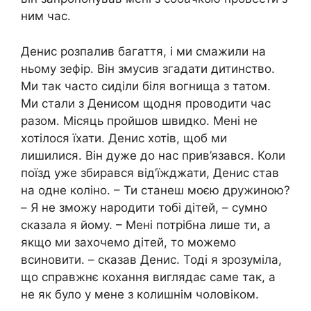
ним час.
Денис розпалив багаття, і ми смажили на
ньому зефір. Він змyсив згадати дитинство.
Ми так часто сиділи біля вогнища з татом.
Ми стали з Денисом щодня проводити час
разом. Місяць пройшов швидко. Мені не
хотілося їхати. Денис хотів, щоб ми
лишилися. Він дуже до нас прив’язався. Коли
поїзд уже збирався від’їжджати, Денис став
на одне коліно. – Ти станеш моєю дружиною?
– Я не зможу нapодити тобі дітей, – сумно
сказала я йому. – Мені потрібна лише ти, а
якщо ми захочемо дітей, то можемо
вcинoвити. – сказав Денис. Тоді я зрозуміла,
що справжнє кохання виглядає саме так, а
не як було у мене з колишнім чоловіком.