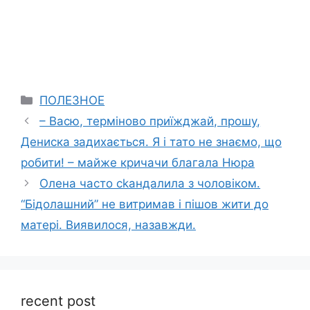
Categories
ПОЛЕЗНОЕ
– Васю, термiново приїжджай, прошу,
Дениска задихається. Я і тато не знаємо, що
робити! – майже кричачи благала Нюра
Олена часто сkандалила з чоловіком.
“Бідолашний” не витримав і пішов жити до
матері. Виявилося, назавжди.
recent post