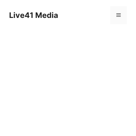
Skip
to
Live41 Media
Menu
content