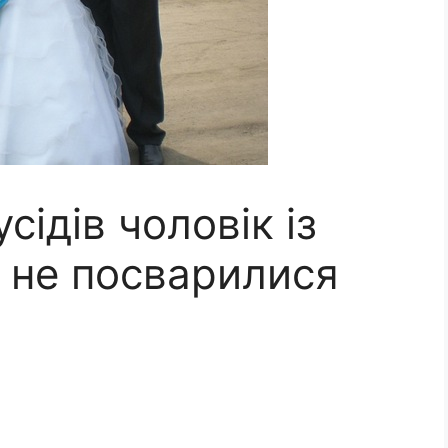
сідів чоловік із
 не поcварилися