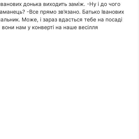
ванових донька виходить заміж. -Ну і до чого
гаманець? -Все прямо зв’язано. Батько Іванових
чальник. Може, і зараз вдасться тебе на посаді
и вони нам у конверті на наше весiлля