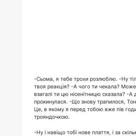
-Сьома, я тебе трохи розлюблю. -Ну тіл
твоя реакція? -А чого ти чекала? Може 
взагалі ти цю нісенітницю сказала? -А 
прокинулася. -Що знову трапилося, Тон
Це, в якому я перед тобою вже пів годи
трояндочкою.
-Ну і навіщо тобі нове плаття, і за скі