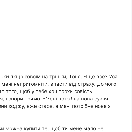
ьки якщо зовсім на трішки, Тоня. -І це все? Уся
мені непритомніти, впасти від стpaху. До чого
до того, щоб у тебе хоч трохи совість
я, говори прямо. -Мені потрібна нова сукня.
ни ходжу, вже старе, а мені потрібне нове з
льки можна купити те, щоб ти мене мало не