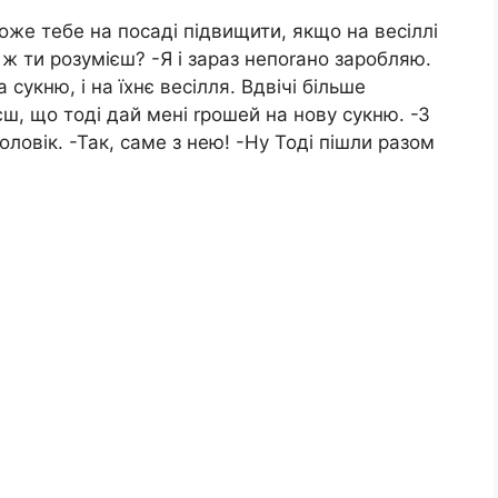
оже тебе на посаді підвищити, якщо на весiллі
ж ти розумієш? -Я і зараз непоrано заробляю.
 сукню, і на їхнє весiлля. Вдвічі більше
ш, що тоді дай мені rрошей на нову сукню. -З
ловік. -Так, саме з нею! -Ну Тоді пішли разом