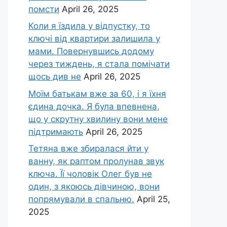
помсти
April 26, 2025
Коли я їздила у відпустку, то
ключі від квартири залишила у
мами. Повернувшись додому
через тиждень, я стала помічати
щось див не
April 26, 2025
Моїм батькам вже за 60, і я їхня
єдина дочка. Я була впевнена,
що у скрутну хвилину вони мене
підтримають
April 26, 2025
Тетяна вже збиралася йти у
ванну, як раптом пролунав звук
ключа. Її чоловік Олег був не
один, з якоюсь дівчиною, вони
попрямували в спальню.
April 25,
2025