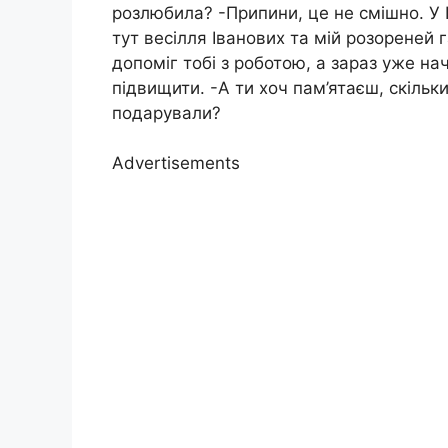
розлюбила? -Припини, це не смішно. У І
тут весілля Іванових та мій розореней 
допоміг тобі з роботою, а зараз уже на
підвищити. -А ти хоч пам’ятаєш, скільк
подарували?
Advertisements