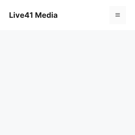
Skip
to
Live41 Media
Menu
content