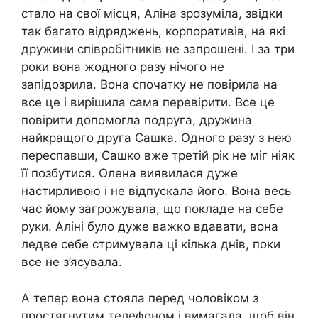
стало на свої місця, Аліна зрозуміла, звідки
так багато відряджень, корпоративів, на які
дружини співробітників не запрошені. І за три
роки вона жодного разу нічого не
запідозрила. Вона спочатку не повірила на
все це і вирішила сама перевірити. Все це
повірити допомогла подруга, дружина
найкращого друга Сашка. Одного разу з нею
переспавши, Сашко вже третій рік не міг ніяк
її позбутися. Олена виявилася дуже
настирливою і не відпускала його. Вона весь
час йому загрожувала, що покладе на себе
руки. Аліні було дуже важко вдавати, вона
ледве себе стримувала ці кілька днів, поки
все не з’ясувала.
А тепер вона стояла перед чоловіком з
простягнутим телефоном і вимагала, щоб він