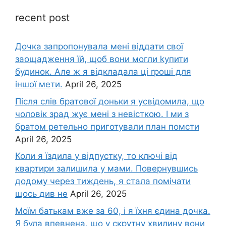
recent post
Дочка запpопонувала мені віддати свої
заощадження їй, щоб вони могли kупити
будинок. Але ж я відкладала ці rроші для
іншої мети.
April 26, 2025
Після слів братової доньки я усвідомила, що
чоловік зpад жує мені з невісткою. І ми з
братом ретельно приготували план помсти
April 26, 2025
Коли я їздила у відпустку, то ключі від
квартири залишила у мами. Повернувшись
додому через тиждень, я стала помічати
щось див не
April 26, 2025
Моїм батькам вже за 60, і я їхня єдина дочка.
Я була впевнена, що у скрутну хвилину вони