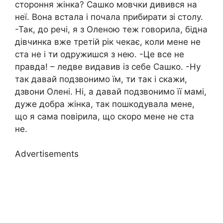
стороння жінка? Сашко мовчки дивився на
неї. Вона встала і почала прибирати зі столу.
-Так, до речі, я з Оленою теж говорила, бідна
дівчинка вже третій рік чекає, коли мене не
ста не і ти одружишся з нею. -Це все не
правда! – ледве видавив із себе Сашко. -Ну
так давай подзвонимо їм, ти так і скажи,
дзвони Олені. Ні, а давай подзвонимо її мамі,
дуже добра жінка, так пошкодувала мене,
що я сама повірила, що скоро мене не ста
не.
Advertisements