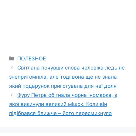
Categories
ПОЛЕЗНОЕ
Світлана почувши слова чоловіка ледь не
знеnритомніла, але тоді вона ще не знала
який подарунок приготувала для неї доля
Фуру Петра обігнала чорна іномарка, з
якої викинули великий мішок. Коли він
підібрався ближче – його nересмикнуло