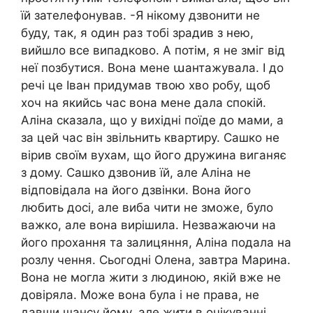
їй зателефонував. -Я нікому дзвонити не
буду, так, я один раз тобі зрадив з нею,
вийшло все випадково. А потім, я не зміг від
неї позбутися. Вона мене աантажувала. І до
речі це Іван придумав твою хво робу, щоб
хоч на якийсь час вона мене дала спокій.
Аліна сказала, що у вихідні поїде до мами, а
за цей час він звільнить квартиру. Сашко не
вірив своїм вухам, що його дружина виганяє
з дому. Сашко дзвонив їй, але Аліна не
відповідала на його дзвінки. Вона його
любить досі, але виба чити не зможе, було
важко, але вона вирішила. Незважаючи на
його прохання та залицяння, Аліна подала на
розлу чення. Сьогодні Олена, завтра Марина.
Вона не могла жити з людиною, якій вже не
довіряла. Може вона була і не права, не
давши шансу йому, але жити в очікуванні