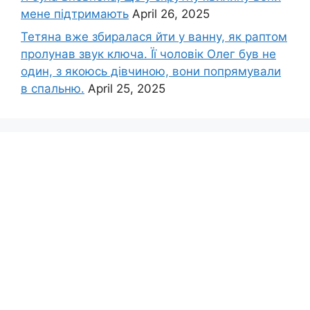
мене підтримають
April 26, 2025
Тетяна вже збиралася йти у ванну, як раптом
пролунав звук ключа. Її чоловік Олег був не
один, з якоюсь дівчиною, вони попрямували
в спальню.
April 25, 2025