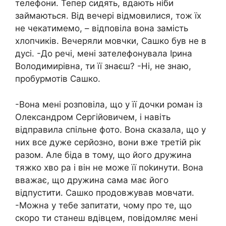
телефони. Тепер сидять, вдають ніби
займаються. Від вечері відмовилися, тож їх
не чекатимемо, – відповіла вона замість
хлопчиків. Вечеряли мовчки, Сашко був не в
дусі. -До речі, мені зателефонувала Ірина
Володимирівна, ти її знаєш? -Ні, не знаю,
пробурмотів Сашко.
-Вона мені розповіла, що у її дочки роман із
Олександром Сергійовичем, і навіть
відправила спільне фото. Вона сказала, що у
них все дуже серйозно, вони вже третій рік
разом. Але біда в тому, що його дружина
тяжко хво ра і він не може її поkинути. Вона
вважає, що дружина сама має його
відпустити. Сашко продовжував мовчати.
-Можна у тебе запитати, чому про те, що
скоро ти станеш вдівцем, повідомляє мені