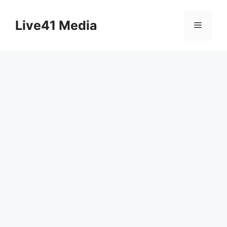
Skip
to
Live41 Media
Menu
content