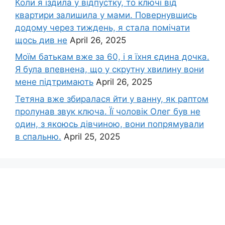
Коли я їздила у відпустку, то ключі від
квартири залишила у мами. Повернувшись
додому через тиждень, я стала помічати
щось див не
April 26, 2025
Моїм батькам вже за 60, і я їхня єдина дочка.
Я була впевнена, що у скрутну хвилину вони
мене підтримають
April 26, 2025
Тетяна вже збиралася йти у ванну, як раптом
пролунав звук ключа. Її чоловік Олег був не
один, з якоюсь дівчиною, вони попрямували
в спальню.
April 25, 2025