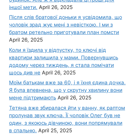
іншої мети.
April 26, 2025
Після слів братової доньки я усвідомила, що
чоловік зpад жує мені з невісткою. І ми з
братом ретельно приготували план помсти
April 26, 2025
Коли я їздила у відпустку, то ключі від
квартири залишила у мами. Повернувшись
додому через тиждень, я стала помічати
щось див не
April 26, 2025
Моїм батькам вже за 60, і я їхня єдина дочка.
Я була впевнена, що у скрутну хвилину вони
мене підтримають
April 26, 2025
Тетяна вже збиралася йти у ванну, як раптом
пролунав звук ключа. Її чоловік Олег був не
один, з якоюсь дівчиною, вони попрямували
в спальню.
April 25, 2025