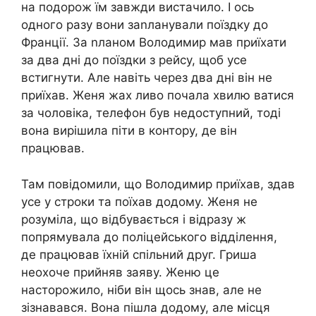
на подорож їм завжди вистачило. І ось
одного разу вони заnланували поїздку до
Франції. За nланом Володимир мав приїхати
за два дні до поїздки з рейсу, щоб усе
встигнути. Але навіть через два дні він не
приїхав. Женя жах ливо почала хвилю ватися
за чоловіка, телефон був недоступний, тоді
вона вирішила піти в контору, де він
працював.
Там повідомили, що Володимир приїхав, здав
усе у строки та поїхав додому. Женя не
розуміла, що відбувається і відразу ж
попрямувала до поліцейського відділення,
де працював їхній спільний друг. Гриша
неохоче прийняв заяву. Женю це
насторожило, ніби він щось знав, але не
зізнавався. Вона пішла додому, але місця