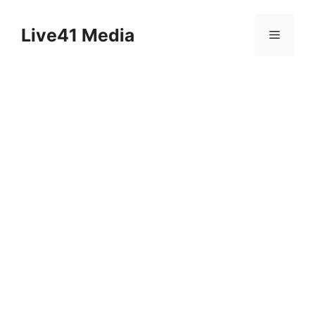
Skip
to
Live41 Media
Menu
content