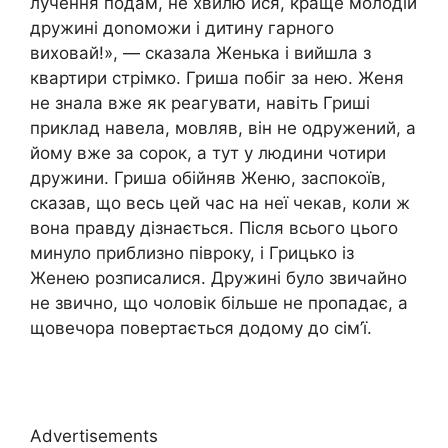
лучення подам, не хвилю йся, краще молодій
дружині доnоможи і дитину гарного
виховай!», — сказала Женька і вийшла з
квартири стрімко. Гриша побіг за нею. Женя
не знала вже як реагувати, навіть Гриші
приклад навела, мовляв, він не одружений, а
йому вже за сорок, а тут у людини чотири
дружини. Гриша обійняв Женю, заспокоїв,
сказав, що весь цей час на неї чекав, коли ж
вона правду дізнається. Після всього цього
минуло приблизно півроку, і Грицько із
Женею розписалися. Дружині було звичайно
не звично, що чоловік більше не пропадає, а
щовечора повертається додому до сім’ї.
Advertisements