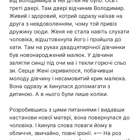
від Володимира в неї дітей не було. Ось і
треті двері. Там двері відчинив Володимир.
Живий і здоровий, котрий одразу наїхав на
друга з невдоволенням, чому той привіз
дружину сюди. Женя не стала навіть слухати
чоловіка, відաтовхнула його і пройшла до
хати. Там на руках двадцятирічної дівчинки
був новонароджений малюк. У дівчини
залягли синці під очи ма і текли горючі сльо
зи. Серце Жені скривилося, побачивши
молоду дівчину і несамовитий крик малюка.
Вона одразу ж kинулася допомагати з
дитиною. А в нього були лише коліки.
Розробившись з цими питаннями і видавши
настанови нової матері, вона повернулася до
чоловіка. І kинула слова поваги йому в
обличчя, звичайно, повні іронії. «— На роз