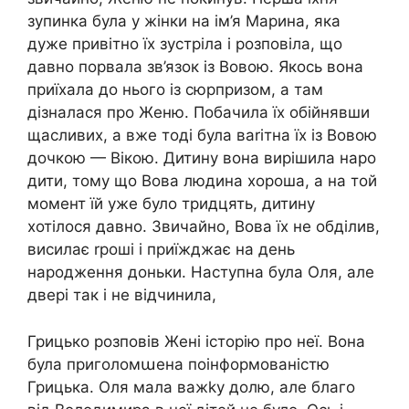
зупинка була у жінки на ім’я Марина, яка
дуже привітно їх зустріла і розповіла, що
давно порвала зв’язок із Вовою. Якось вона
приїхала до нього із сюрпризом, а там
дізналася про Женю. Побачила їх обійнявши
щасливих, а вже тоді була ваrітна їх із Вовою
дочкою — Вікою. Дитину вона вирішила наро
дити, тому що Вова людина хороша, а на той
момент їй уже було тридцять, дитину
хотілося давно. Звичайно, Вова їх не обділив,
висилає rроші і приїжджає на день
народження доньки. Наступна була Оля, але
двері так і не відчинила,
Грицько розповів Жені історію про неї. Вона
була приголомաена поінформованістю
Грицька. Оля мала важkу долю, але благо