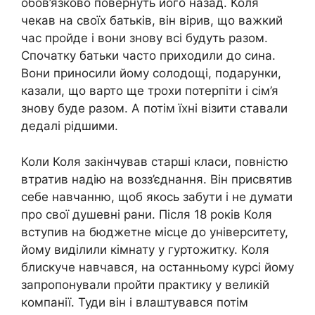
обов’язково повернуть його назад. Коля
чекав на своїх батьків, він вірив, що важкий
час пройде і вони знову всі будуть разом.
Спочатку батьки часто приходили до сина.
Вони приносили йому солодощі, подарунки,
казали, що варто ще трохи потерпіти і сім’я
знову буде разом. А потім їхні візити ставали
дедалі рідшими.
Коли Коля закінчував старші класи, повністю
втратив надію на возз’єднання. Він присвятив
себе навчанню, щоб якось забути і не думати
про свої душевні рани. Після 18 років Коля
вступив на бюджетне місце до університету,
йому виділили кімнату у гуртожитку. Коля
блискуче навчався, на останньому курсі йому
запропонували пройти практику у великій
компанії. Туди він і влаштувався потім