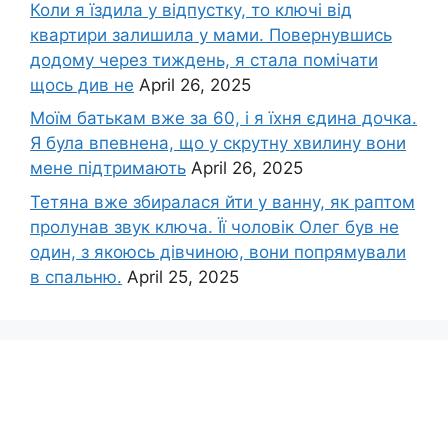
Коли я їздила у відпустку, то ключі від
квартири залишила у мами. Повернувшись
додому через тиждень, я стала помічати
щось див не
April 26, 2025
Моїм батькам вже за 60, і я їхня єдина дочка.
Я була впевнена, що у скрутну хвилину вони
мене підтримають
April 26, 2025
Тетяна вже збиралася йти у ванну, як раптом
пролунав звук ключа. Її чоловік Олег був не
один, з якоюсь дівчиною, вони попрямували
в спальню.
April 25, 2025