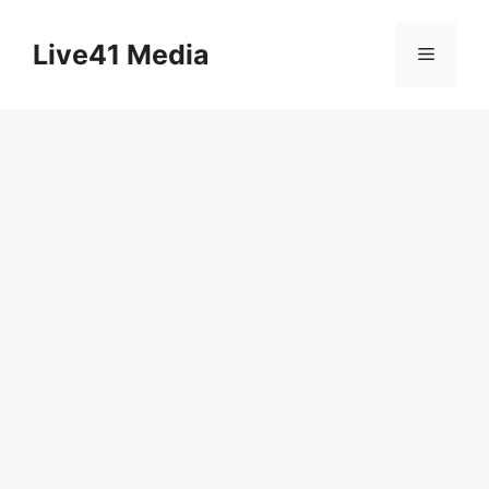
Skip
to
Live41 Media
Menu
content