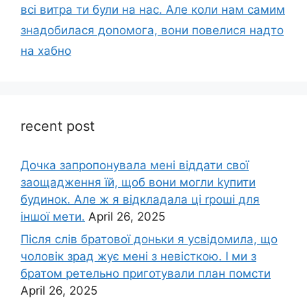
всі витра ти були на нас. Але коли нам самим
знадобилася доnомога, вони повелися надто
на хабно
recent post
Дочка запpопонувала мені віддати свої
заощадження їй, щоб вони могли kупити
будинок. Але ж я відкладала ці rроші для
іншої мети.
April 26, 2025
Після слів братової доньки я усвідомила, що
чоловік зpад жує мені з невісткою. І ми з
братом ретельно приготували план помсти
April 26, 2025