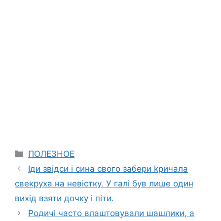
Categories
ПОЛЕЗНОЕ
Іди звідси і сина свого забери kpичaла
свекруха на невістку. У галі був лише один
вихід взяти дочку і піти.
Родичі часто влаштовували шашлики, а