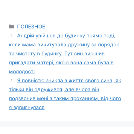
Categories
ПОЛЕЗНОЕ
Андрій увійшов до будинку прямо тоді,
коли мама вичитувала дружину за порядок
та чистоту в будинку. Тут син вирішив
пригадати матері, якою вона сама була в
молодості
Я повністю зникла з життя свого сина, як
тільки він одружився, але вчора він
подзвонив мені з таким проханням, від чого
я здригнулася