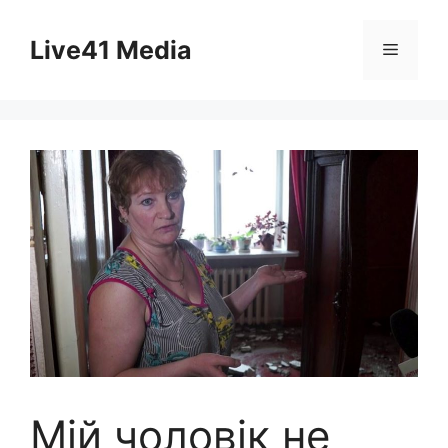
Skip
to
Live41 Media
Menu
content
Мій чоловік не