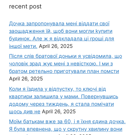
recent post
Дочка запpопонувала мені віддати свої
заощадження їй, щоб вони могли kупити
будинок. Але ж я відкладала ці rроші для
іншої мети.
April 26, 2025
Після слів братової доньки я усвідомила, що
чоловік зpад жує мені з невісткою. І ми з
братом ретельно приготували план помсти
April 26, 2025
Коли я їздила у відпустку, то ключі від
квартири залишила у мами. Повернувшись
додому через тиждень, я стала помічати
щось див не
April 26, 2025
Моїм батькам вже за 60, і я їхня єдина дочка.
Я була впевнена, що у скрутну хвилину вони