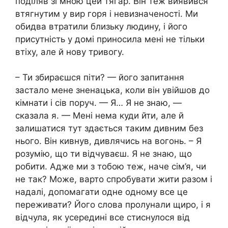
поділяв зі мною цей тягар. Він теж виявився
втягнутим у вир горя і невизначеності. Ми
обидва втратили близьку людину, і його
присутність у домі приносила мені не тільки
втіху, але й нову тривогу.
– Ти збираєшся піти? — його запитання
застало мене зненацька, коли він увійшов до
кімнати і сів поруч. — Я… Я не знаю, —
сказала я. — Мені нема куди йти, але й
залишатися тут здається таким дивним без
нього. Він кивнув, дивлячись на вогонь. – Я
розумію, що ти відчуваєш. Я не знаю, що
робити. Адже ми з тобою теж, наче сім’я, чи
не так? Може, варто спробувати жити разом і
надалі, допомагати одне одному все це
переживати? Його слова пролунали щиро, і я
відчула, як усередині все стиснулося від