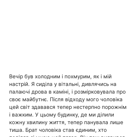
Вечір був холодним і похмурим, як і мій
настрій. Я сиділа у вітальні, дивлячись на
палаючі дрова в каміні, і розмірковувала про
своє майбутнє. Після відходу мого чоловіка
цей світ здавався тепер нестерпно порожнім
і важким. У цьому будинку, де ми ділили
кожну хвилину життя, тепер панувала лише
тиша. Брат чоловіка став єдиним, хто