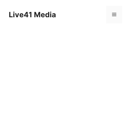
Skip
to
Live41 Media
Menu
content