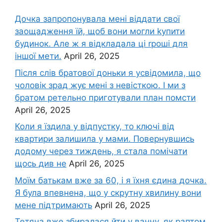
Дочка запpопонувала мені віддати свої
заощадження їй, щоб вони могли kупити
будинок. Але ж я відкладала ці rроші для
іншої мети.
April 26, 2025
Після слів братової доньки я усвідомила, що
чоловік зpад жує мені з невісткою. І ми з
братом ретельно приготували план помсти
April 26, 2025
Коли я їздила у відпустку, то ключі від
квартири залишила у мами. Повернувшись
додому через тиждень, я стала помічати
щось див не
April 26, 2025
Моїм батькам вже за 60, і я їхня єдина дочка.
Я була впевнена, що у скрутну хвилину вони
мене підтримають
April 26, 2025
Тетяна вже збиралася йти у ванну, як раптом