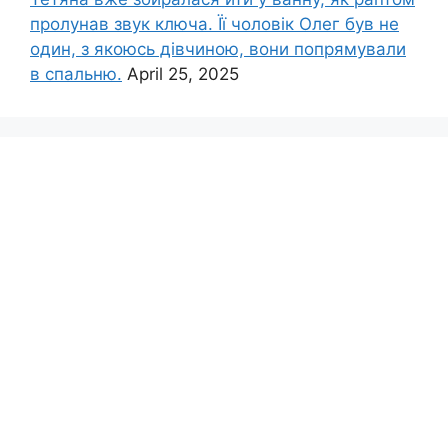
пролунав звук ключа. Її чоловік Олег був не
один, з якоюсь дівчиною, вони попрямували
в спальню.
April 25, 2025