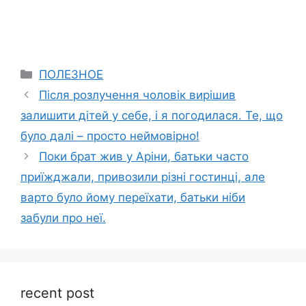
Categories
ПОЛЕЗНОЕ
Після розлучення чоловік вирішив
залишити дітей у себе, і я погодилася. Те, що
було далі – просто неймовірно!
Поки брат жив у Аріни, батьки часто
приїжджали, привозили різні гостинці, але
варто було йому переїхати, батьки ніби
забули про неї.
recent post