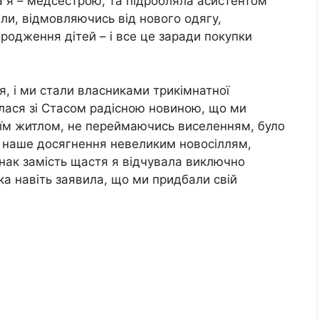
а я – медсестрою, та підробляла асистентом
и, відмовляючись від нового одягу,
ародження дітей – і все це заради покупки
я, і ми стали власниками трикімнатної
илася зі Стасом радісною новиною, що ми
оїм житлом, не переймаючись виселенням, було
 наше досягнення невеликим новосіллям,
нак замість щастя я відчувала виключно
яка навіть заявила, що ми придбали свій