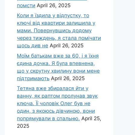
помсти
April 26, 2025
Коли я їздила у відпустку, то
ключі від квартири залишила у
мами. Повернувшись додому
через тиждень, я стала помічати
щось див не
April 26, 2025
Моїм батькам вже за 60, і я їхня
єдина дочка. Я була впевнена,
що у скрутну хвилину вони мене
підтримають
April 26, 2025
Тетяна вже збиралася йти у
ванну, як раптом пролунав звук
ключа. Її чоловік Олег був не
один, з якоюсь дівчиною, вони
попрямували в спальню.
April 25,
2025