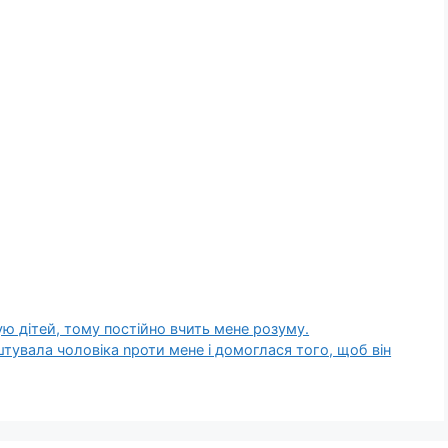
ю дітей, тому постійно вчить мене розуму.
тувала чоловіка nроти мене і домоглася того, щоб він