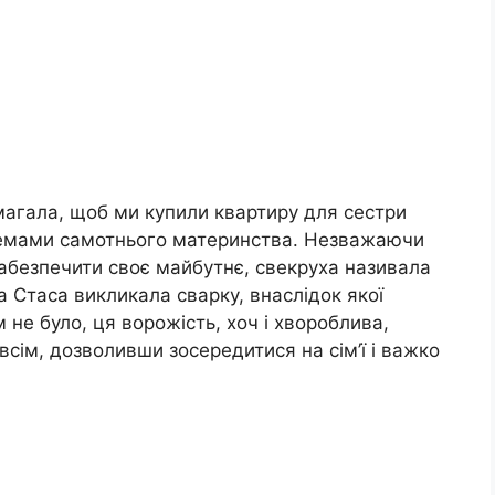
магала, щоб ми купили квартиру для сестри
блемами самотнього материнства. Незважаючи
забезпечити своє майбутнє, свекруха називала
а Стаса викликала сварку, внаслідок якої
 не було, ця ворожість, хоч і хвороблива,
всім, дозволивши зосередитися на сім’ї і важко