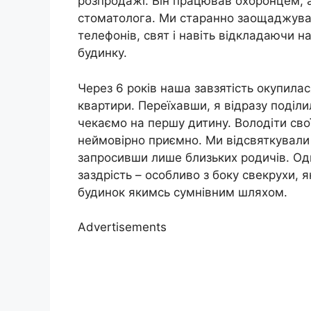
розпродажі. Він працював охоронцем, 
стоматолога. Ми старанно заощаджувал
телефонів, свят і навіть відкладаючи н
будинку.
Через 6 років наша завзятість окупилас
квартири. Переїхавши, я відразу поділ
чекаємо на першу дитину. Володіти св
неймовірно приємно. Ми відсвяткували
запросивши лише близьких родичів. Од
заздрість – особливо з боку свекрухи, 
будинок якимсь сумнівним шляхом.
Advertisements