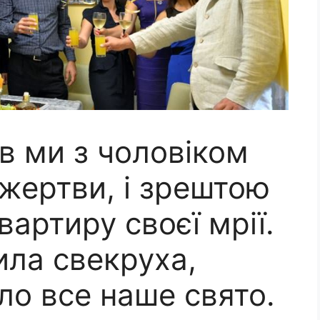
в ми з чоловіком
 жертви, і зрештою
вартиру своєї мрії.
ила свекруха,
ло все наше свято.