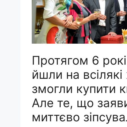
Протягом 6 рокі
йшли на всілякі
змогли купити к
Але те, що заяв
миттєво зіпсува