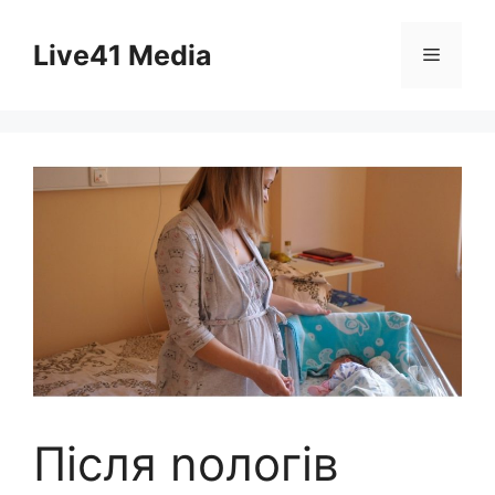
Skip
to
Live41 Media
Menu
content
Після nологів