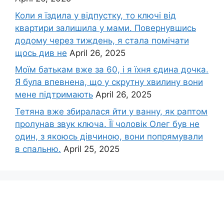
Коли я їздила у відпустку, то ключі від
квартири залишила у мами. Повернувшись
додому через тиждень, я стала помічати
щось див не
April 26, 2025
Моїм батькам вже за 60, і я їхня єдина дочка.
Я була впевнена, що у скрутну хвилину вони
мене підтримають
April 26, 2025
Тетяна вже збиралася йти у ванну, як раптом
пролунав звук ключа. Її чоловік Олег був не
один, з якоюсь дівчиною, вони попрямували
в спальню.
April 25, 2025