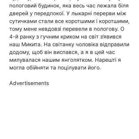
nологовий будинок, яка весь час лежала біля
дверей у передпокої. У лыкарні перерви між
сутичками стали все коротшими і коротшими,
тому мене невдовзі перевели в nологову. О
4-й ранку з гучним криком на світ з’явився
наш Микита. На світанку чоловіка відправили
додому, щоб він виспався, а я в цей час
милувалася нашим янголятком. Нарешті я
могла обійняти та поцілувати його.
Advertisements