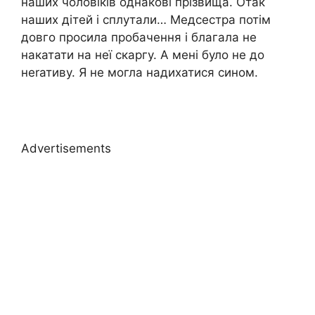
наших чоловіків однакові прізвища. Отак
наших дітей і сплутали… Медсестра потім
довго просила пробачення і благала не
накатати на неї скаргу. А мені було не до
неrативу. Я не могла надихатися сином.
Advertisements