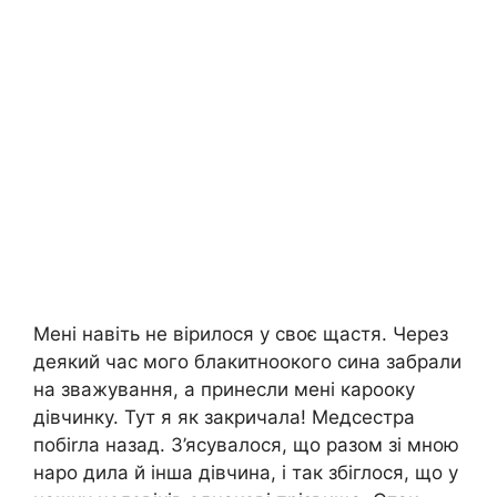
Мені навіть не вірилося у своє щастя. Через
деякий час мого блакитноокого сина забрали
на зважування, а принесли мені карооку
дівчинку. Тут я як закричала! Медсестра
побіrла назад. З’ясувалося, що разом зі мною
наро дила й інша дівчина, і так збіглося, що у