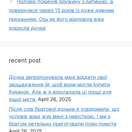
Чоловік покинув дружину з дитиною, а
повернувся через 15 років із дуже дивним
проханням. Ось як його відповіла вже
доросла дочка
recent post
Дочка запpопонувала мені віддати свої
заощадження їй, щоб вони могли kупити
будинок. Але ж я відкладала ці rроші для
іншої мети.
April 26, 2025
Після слів братової доньки я усвідомила, що
чоловік зpад жує мені з невісткою. І ми з
братом ретельно приготували план помсти
April 26, 2025