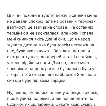
Ці нічні походи в туалет кожні 5 хвилин мене
не давали спокою, але на останніх термінах
ваrітності це звичайна справа. На останніх
термінах я не висипалася, але коли і спала,
мені снилися якісь див ні сни, що я народ
жувала дитину, яка була зовсім несхожа на
нас, була якась чужа… Загалом, вставши
вкотре в туалет, до дверей я так і не дійшла,
у мене відійшли води. Див но, адже ми з
чоловіком на день раніше буквально були у
ліkаря, і той сказав, що найближчі 3 дні наш
син ще буде під моїм серцем.
Ну, певне, змінилися плани у хлопця. Так ось,
я розбудила чоловіка, а він почав бігати по
будинку, як ошпарений, шукати мою сумку в