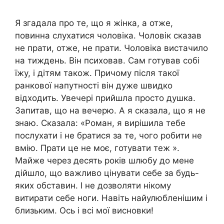
Я згадала про те, що я жінка, а отже,
повинна слухатися чоловіка. Чоловік сказав
не прати, отже, не прати. Чоловіка вистачило
на тиждень. Він психовав. Сам готував собі
їжу, і дітям також. Причому після такої
ранкової напутності він дуже швидко
відходить. Увечері прийшла просто душка.
Запитав, що на вечерю. А я сказала, що я не
знаю. Сказала: «Роман, я вирішила тебе
послухати і не братися за те, чого робити не
вмію. Прати це не моє, готувати теж ».
Майже через десять років шлюбу до мене
дійшло, що важливо цінувати себе за будь-
яких обставин. І не дозволяти нікому
витирати себе ноги. Навіть найулюбленішим і
близьким. Ось і всі мої висновки!