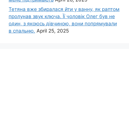
Тетяна вже збиралася йти у ванну, як раптом
пролунав звук ключа. Її чоловік Олег був не
один, з якоюсь дівчиною, вони попрямували
в спальню.
April 25, 2025