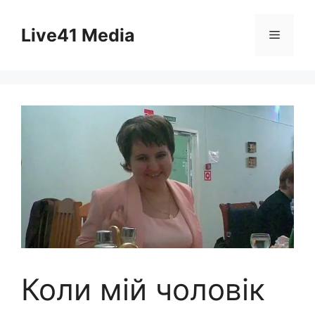
Skip
to
Live41 Media
Menu
content
Коли мій чоловік