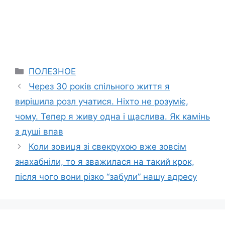
Categories
ПОЛЕЗНОЕ
Через 30 років спільного життя я
вирішила розл учатися. Ніхто не розуміє,
чому. Тепер я живу одна і щаслива. Як камінь
з душі впав
Коли зовиця зі свекрухою вже зовсім
знахабніли, то я зважилася на такий крок,
після чого вони різко “забули” нашу адресу