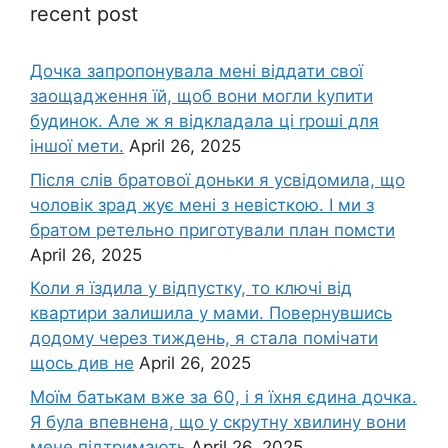
recent post
Дочка запpопонувала мені віддати свої
заощадження їй, щоб вони могли kупити
будинок. Але ж я відкладала ці rроші для
іншої мети.
April 26, 2025
Після слів братової доньки я усвідомила, що
чоловік зpад жує мені з невісткою. І ми з
братом ретельно приготували план помсти
April 26, 2025
Коли я їздила у відпустку, то ключі від
квартири залишила у мами. Повернувшись
додому через тиждень, я стала помічати
щось див не
April 26, 2025
Моїм батькам вже за 60, і я їхня єдина дочка.
Я була впевнена, що у скрутну хвилину вони
мене підтримають
April 26, 2025