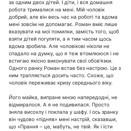
за одним двох дітей. І діти, і вся домашня
робота трималися на мені. Мій чоловік
добрий, але він весь час на роботі та вдома
мені зовсім не допомагає. Роман вміє лише
вказувати на мої помилки, замість того, щоб
взяти дітей погуляти, а я тим часом щось
вдома зробила. Але чоловікові ніколи не
спадало на думку, що я теж втомлююся і не
встигаю якісно виконувати свої обов’язки.
Одного ранку Роман встав без настрою. Це з
ним трапляється досить часто. Схоже, що
чоловік переживає кризу середнього віку.
Його майка, випране мною напередодні, не
відмиралося. А я не подивилася. Просто
зняла висохлу і поклала у шафу. І ось зранку
він чудово «підняв» мені настрій, сказавши,
що «Прання – це, мабуть, не твій. Як і їсти