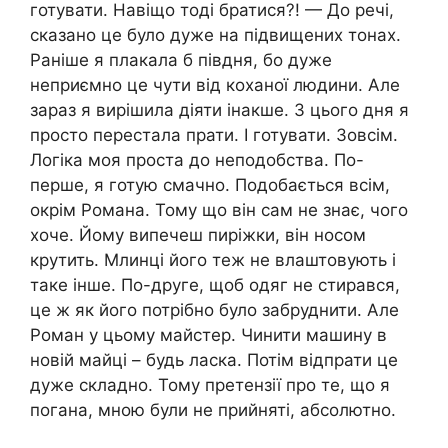
готувати. Навіщо тоді братися?! — До речі,
сказано це було дуже на підвищених тонах.
Раніше я плакала б півдня, бо дуже
неприємно це чути від коханої людини. Але
зараз я вирішила діяти інакше. З цього дня я
просто перестала прати. І готувати. Зовсім.
Логіка моя проста до неподобства. По-
перше, я готую смачно. Подобається всім,
окрім Романа. Тому що він сам не знає, чого
хоче. Йому випечеш пиріжки, він носом
крутить. Млинці його теж не влаштовують і
таке інше. По-друге, щоб одяг не стирався,
це ж як його потрібно було забруднити. Але
Роман у цьому майстер. Чинити машину в
новій майці – будь ласка. Потім відпрати це
дуже складно. Тому претензії про те, що я
погана, мною були не прийняті, абсолютно.