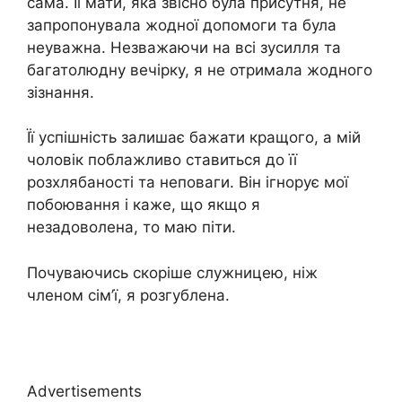
сама. Її мати, яка звісно була присутня, не
запропонувала жодної допомоги та була
неуважна. Незважаючи на всі зусилля та
багатолюдну вечірку, я не отримала жодного
зізнання.
Її успішність залишає бажати кращого, а мій
чоловік поблажливо ставиться до її
розхлябаності та неповаги. Він ігнорує мої
побоювання і каже, що якщо я
незадоволена, то маю піти.
Почуваючись скоріше служницею, ніж
членом сім’ї, я розгублена.
Advertisements