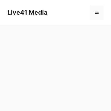
Skip
to
Live41 Media
Menu
content