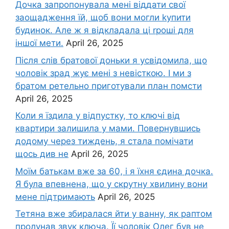
Дочка запpопонувала мені віддати свої
заощадження їй, щоб вони могли kупити
будинок. Але ж я відкладала ці rроші для
іншої мети.
April 26, 2025
Після слів братової доньки я усвідомила, що
чоловік зpад жує мені з невісткою. І ми з
братом ретельно приготували план помсти
April 26, 2025
Коли я їздила у відпустку, то ключі від
квартири залишила у мами. Повернувшись
додому через тиждень, я стала помічати
щось див не
April 26, 2025
Моїм батькам вже за 60, і я їхня єдина дочка.
Я була впевнена, що у скрутну хвилину вони
мене підтримають
April 26, 2025
Тетяна вже збиралася йти у ванну, як раптом
пролунав звук ключа. Її чоловік Олег був не