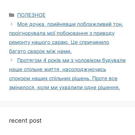
Categories
ПОЛЕЗНОЕ
Моя дочка, прийнявши поблажливий тон,
проігнорувала мої побоювання з приводу
ремонту нашого сараю. Це спричинило
багато сварок між нами.
Протягом 4 років ми з чоловіком будували
наше спільне життя, насолоджуючись
спокоєм наших спільних рішень. Проте все
змінилося, коли ми ухвалили одне рішення.
recent post