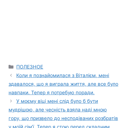
Categories
ПОЛЕЗНОЕ
Коли я познайомилася з Віталієм, мені
здавалося, що я виграла життя, але все було
навпаки. Тепер я потребую поради.
У моєму віці мені слід було б бути
мудрішою, але чесність взяла наді мною
гору, що призвело до несподіваних розбратів
у моїй сім’ї. Тепер я стою перед складним