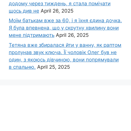
додому через тиждень, я стала помічати
щось див не
April 26, 2025
Моїм батькам вже за 60, і я їхня єдина дочка.
Я була впевнена, що у скрутну хвилину вони
мене підтримають
April 26, 2025
Тетяна вже збиралася йти у ванну, як раптом
пролунав звук ключа. Її чоловік Олег був не
один, з якоюсь дівчиною, вони попрямували
в спальню.
April 25, 2025