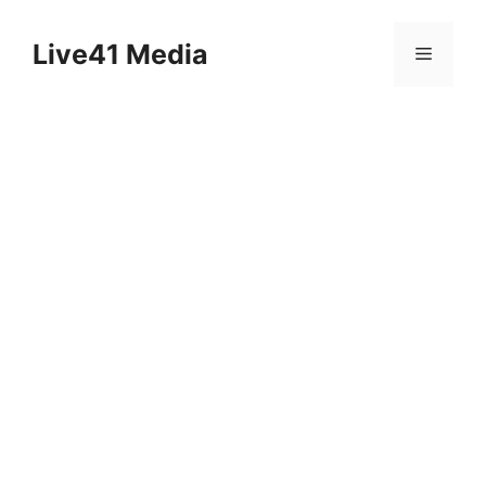
Skip
to
Live41 Media
Menu
content