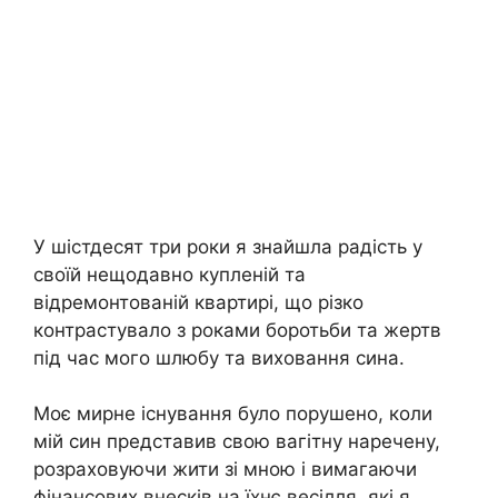
У шістдесят три роки я знайшла радість у
своїй нещодавно купленій та
відремонтованій квартирі, що різко
контрастувало з роками боротьби та жертв
під час мого шлюбу та виховання сина.
Моє мирне існування було порушено, коли
мій син представив свою вагітну наречену,
розраховуючи жити зі мною і вимагаючи
фінансових внесків на їхнє весілля, які я,