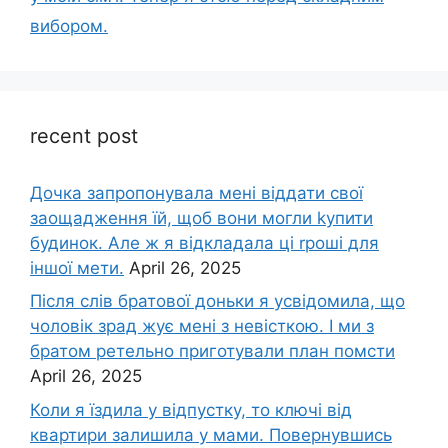
вибором.
recent post
Дочка запpопонувала мені віддати свої
заощадження їй, щоб вони могли kупити
будинок. Але ж я відкладала ці rроші для
іншої мети.
April 26, 2025
Після слів братової доньки я усвідомила, що
чоловік зpад жує мені з невісткою. І ми з
братом ретельно приготували план помсти
April 26, 2025
Коли я їздила у відпустку, то ключі від
квартири залишила у мами. Повернувшись