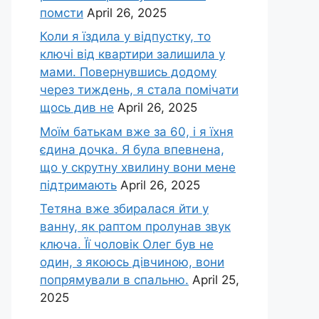
помсти
April 26, 2025
Коли я їздила у відпустку, то
ключі від квартири залишила у
мами. Повернувшись додому
через тиждень, я стала помічати
щось див не
April 26, 2025
Моїм батькам вже за 60, і я їхня
єдина дочка. Я була впевнена,
що у скрутну хвилину вони мене
підтримають
April 26, 2025
Тетяна вже збиралася йти у
ванну, як раптом пролунав звук
ключа. Її чоловік Олег був не
один, з якоюсь дівчиною, вони
попрямували в спальню.
April 25,
2025