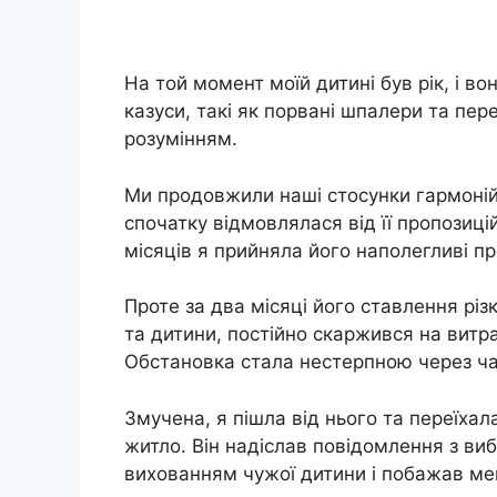
На той момент моїй дитині був рік, і 
казуси, такі як порвані шпалери та пер
розумінням.
Ми продовжили наші стосунки гармонійн
спочатку відмовлялася від її пропозиці
місяців я прийняла його наполегливі п
Проте за два місяці його ставлення рі
та дитини, постійно скаржився на витра
Обстановка стала нестерпною через ча
Змучена, я пішла від нього та переїхал
житло. Він надіслав повідомлення з ви
вихованням чужої дитини і побажав мен