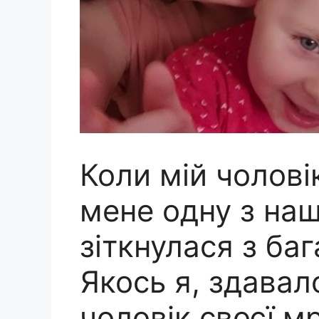
Коли мій чолові
мене одну з на
зіткнулася з ба
Якось я, здавал
чоловік своєї мр