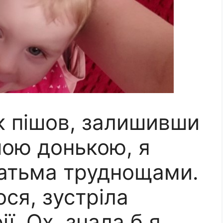
к пішов, залишивши
шою донькою, я
гатьма труднощами.
ося, зустріла
ії. Ох, знала б я…