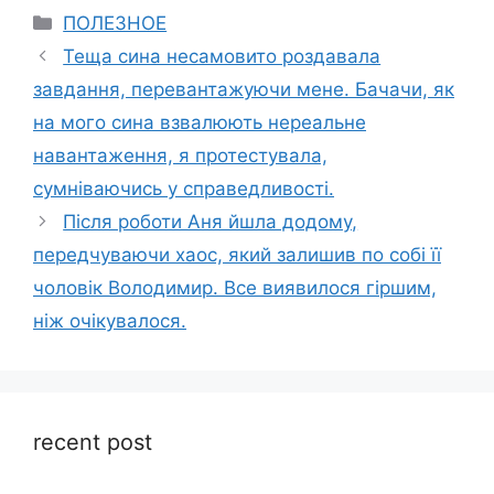
Categories
ПОЛЕЗНОЕ
Теща сина несамовито роздавала
завдання, перевантажуючи мене. Бачачи, як
на мого сина взвалюють нереальне
навантаження, я протестувала,
сумніваючись у справедливості.
Після роботи Аня йшла додому,
передчуваючи хаос, який залишив по собі її
чоловік Володимир. Все виявилося гіршим,
ніж очікувалося.
recent post