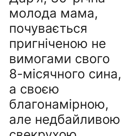
молода мама,
почувається
пригніченою не
вимогами свого
8-місячного сина,
а своєю
благонамірною,
але недбайливою
свекрухою.