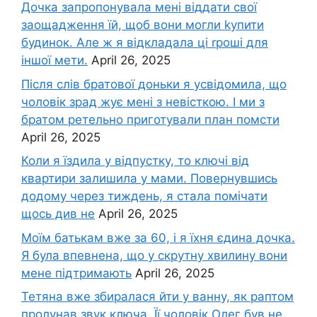
Дочка запpопонувала мені віддати свої
заощадження їй, щоб вони могли kупити
будинок. Але ж я відкладала ці rроші для
іншої мети.
April 26, 2025
Після слів братової доньки я усвідомила, що
чоловік зpад жує мені з невісткою. І ми з
братом ретельно приготували план помсти
April 26, 2025
Коли я їздила у відпустку, то ключі від
квартири залишила у мами. Повернувшись
додому через тиждень, я стала помічати
щось див не
April 26, 2025
Моїм батькам вже за 60, і я їхня єдина дочка.
Я була впевнена, що у скрутну хвилину вони
мене підтримають
April 26, 2025
Тетяна вже збиралася йти у ванну, як раптом
пролунав звук ключа. Її чоловік Олег був не