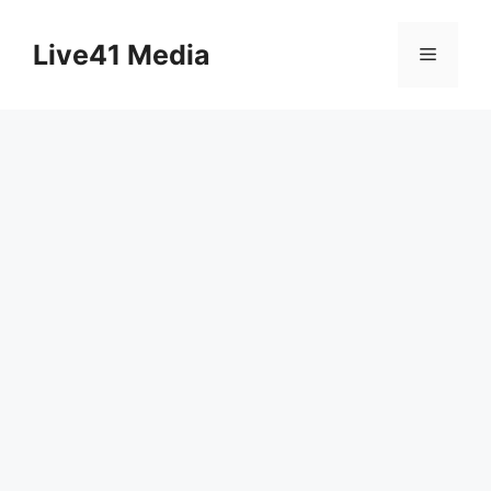
Skip
to
Live41 Media
Menu
content