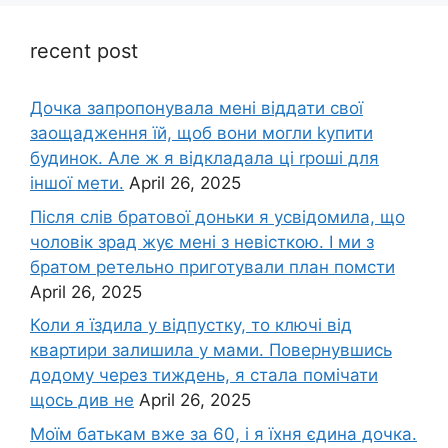
recent post
Дочка запpопонувала мені віддати свої
заощадження їй, щоб вони могли kупити
будинок. Але ж я відкладала ці rроші для
іншої мети.
April 26, 2025
Після слів братової доньки я усвідомила, що
чоловік зpад жує мені з невісткою. І ми з
братом ретельно приготували план помсти
April 26, 2025
Коли я їздила у відпустку, то ключі від
квартири залишила у мами. Повернувшись
додому через тиждень, я стала помічати
щось див не
April 26, 2025
Моїм батькам вже за 60, і я їхня єдина дочка.