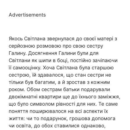
Advertisements
Якось Світлана звернулася до своєї матері з
серйозною розмовою про свою сестру
Галину. Досягнення Галини були для
Світлани як шипи в боці, постійно зачіпаючи
її самооцінку. Хоча Світлана була старшою
сестрою, їй здавалося, що стан сестри не
тільки був багатим, а й зростав з кожним
роком. Обом сестрам батьки подарували
двокімнатні квартири ще до їхнього заміжжя,
що було символом рівності для них. Те саме
поняття поширювалося на всі аспекти їх
життя: чи то подарунок, грошова допомога
чи освіта, до обох ставилися однаково,