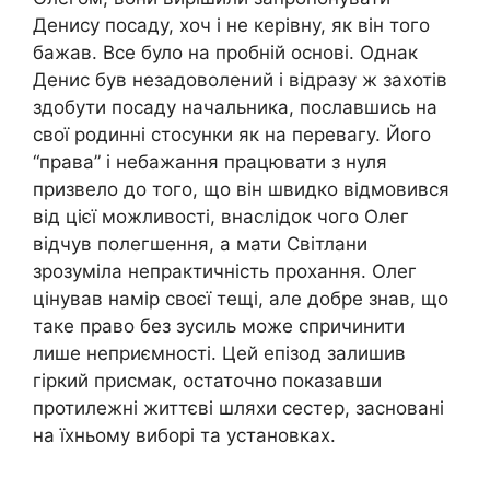
Денису посаду, хоч і не керівну, як він того
бажав. Все було на пробній основі. Однак
Денис був незадоволений і відразу ж захотів
здобути посаду начальника, пославшись на
свої родинні стосунки як на перевагу. Його
“права” і небажання працювати з нуля
призвело до того, що він швидко відмовився
від цієї можливості, внаслідок чого Олег
відчув полегшення, а мати Світлани
зрозуміла непрактичність прохання. Олег
цінував намір своєї тещі, але добре знав, що
таке право без зусиль може спричинити
лише неприємності. Цей епізод залишив
гіркий присмак, остаточно показавши
протилежні життєві шляхи сестер, засновані
на їхньому виборі та установках.