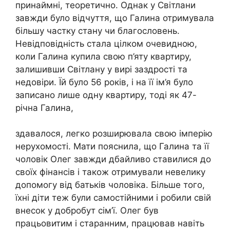
принаймні, теоретично. Однак у Світлани
завжди було відчуття, що Галина отримувала
більшу частку стану чи благословень.
Невідповідність стала цілком очевидною,
коли Галина купила свою п’яту квартиру,
залишивши Світлану у вирі заздрості та
недовіри. Їй було 56 років, і на її ім’я було
записано лише одну квартиру, тоді як 47-
річна Галина,
здавалося, легко розширювала свою імперію
нерухомості. Мати пояснила, що Галина та її
чоловік Олег завжди дбайливо ставилися до
своїх фінансів і також отримували невелику
допомогу від батьків чоловіка. Більше того,
їхні діти теж були самостійними і робили свій
внесок у добробут сім’ї. Олег був
працьовитим і старанним, працював навіть