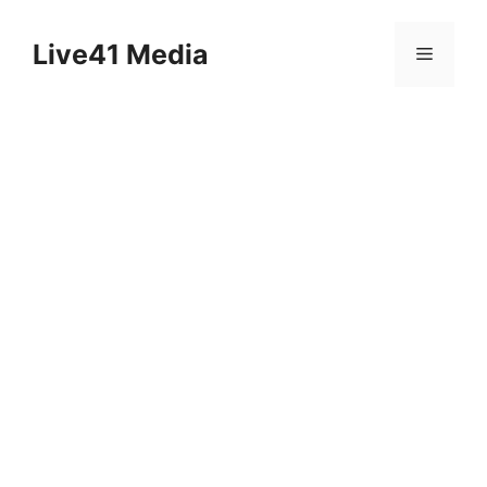
Skip
to
Live41 Media
Menu
content