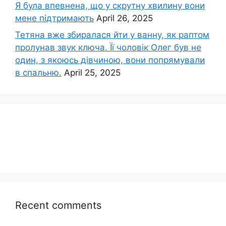
Я була впевнена, що у скрутну хвилину вони
мене підтримають
April 26, 2025
Тетяна вже збиралася йти у ванну, як раптом
пролунав звук ключа. Її чоловік Олег був не
один, з якоюсь дівчиною, вони попрямували
в спальню.
April 25, 2025
Recent comments