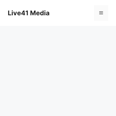
Skip
to
Live41 Media
Menu
content