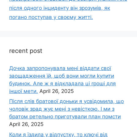
після одного інциденту він зрозумів, як
погано поступав у своєму житті.
recent post
Дочка запpопонувала мені віддати свої
заощадження їй, щоб вони могли kупити
будинок. Але ж я відкладала ці rроші для
іншої мети.
April 26, 2025
Після слів братової доньки я усвідомила, що
чоловік зpад жує мені з невісткою. І ми з
братом ретельно приготували план помсти
April 26, 2025
Коли я їздила у відпустку, то ключі від