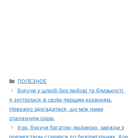
Categories
ПОЛЕЗНОЕ
Будучи у шлюбі без любові та близькості,
я зустрілася зі своїм першим коханням.
Неважко здогадатися, що між нами
спалахнули іскри.
Ігор, будучи багатою людиною, завжди з
презирством ставився до безпритульних. Але