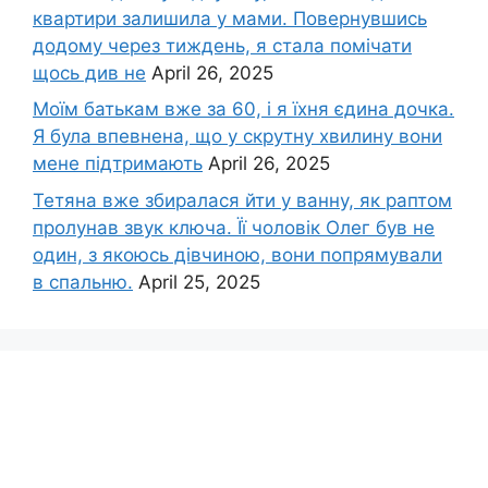
квартири залишила у мами. Повернувшись
додому через тиждень, я стала помічати
щось див не
April 26, 2025
Моїм батькам вже за 60, і я їхня єдина дочка.
Я була впевнена, що у скрутну хвилину вони
мене підтримають
April 26, 2025
Тетяна вже збиралася йти у ванну, як раптом
пролунав звук ключа. Її чоловік Олег був не
один, з якоюсь дівчиною, вони попрямували
в спальню.
April 25, 2025