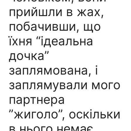
прийшли в жах,
побачивши, що
їхня “ідеальна
дочка”
заплямована, і
заплямували мого
партнера
”жиголо”, оскільки
в нього немає