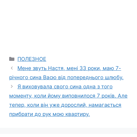
Categories
ПОЛЕЗНОЕ
Мене звуть Настя, мені 33 роки, маю 7-
річного сина Васю від попереднього шлюбу.
Я виховувала свого сина одна з того
моменту, коли йому виповнилося 7 років. Але
тепер, коли він уже дорослий, намагається
прибрати до рук мою квартиру.