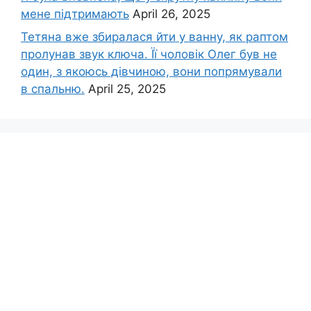
мене підтримають
April 26, 2025
Тетяна вже збиралася йти у ванну, як раптом
пролунав звук ключа. Її чоловік Олег був не
один, з якоюсь дівчиною, вони попрямували
в спальню.
April 25, 2025