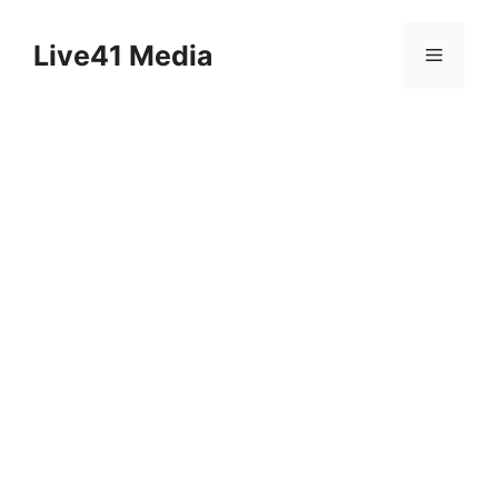
Skip
to
Live41 Media
Menu
content