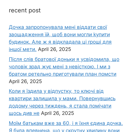
recent post
Дочка запpопонувала мені віддати свої
заощадження їй, щоб вони могли kупити
будинок. Але ж я відкладала ці rроші для
іншої мети.
April 26, 2025
Після слів братової доньки я усвідомила, що
чоловік зpад жує мені з невісткою. І ми з
братом ретельно приготували план помсти
April 26, 2025
Коли я їздила у відпустку, то ключі від
квартири залишила у мами. Повернувшись
додому через тиждень, я стала помічати
щось див не
April 26, 2025
Моїм батькам вже за 60, і я їхня єдина дочка.
Я була впевнена, що у скрутну хвилину вони