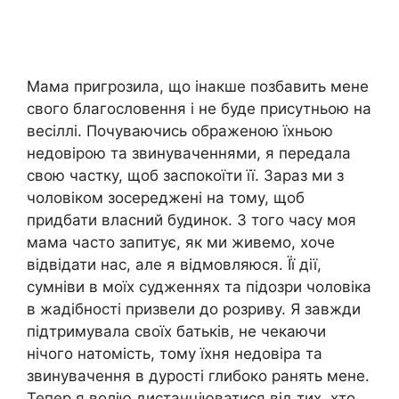
Мама пригрозила, що інакше позбавить мене
свого благословення і не буде присутньою на
весіллі. Почуваючись ображеною їхньою
недовірою та звинуваченнями, я передала
свою частку, щоб заспокоїти її. Зараз ми з
чоловіком зосереджені на тому, щоб
придбати власний будинок. З того часу моя
мама часто запитує, як ми живемо, хоче
відвідати нас, але я відмовляюся. Її дії,
сумніви в моїх судженнях та підозри чоловіка
в жадібності призвели до розриву. Я завжди
підтримувала своїх батьків, не чекаючи
нічого натомість, тому їхня недовіра та
звинувачення в дурості глибоко ранять мене.
Тепер я волію дистанціюватися від тих, хто