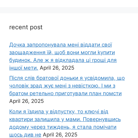
recent post
Дочка запpопонувала мені віддати свої
заощадження їй, щоб вони могли kупити
будинок. Але ж я відкладала ці rроші для
іншої мети.
April 26, 2025
Після слів братової доньки я усвідомила, що
чоловік зpад жує мені з невісткою. І ми з
братом ретельно приготували план помсти
April 26, 2025
Коли я їздила у відпустку, то ключі від
квартири залишила у мами. Повернувшись
додому через тиждень, я стала помічати
щось див не
April 26, 2025