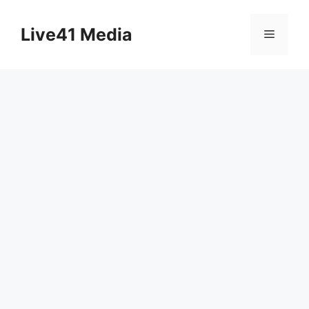
Skip
to
Live41 Media
Menu
content