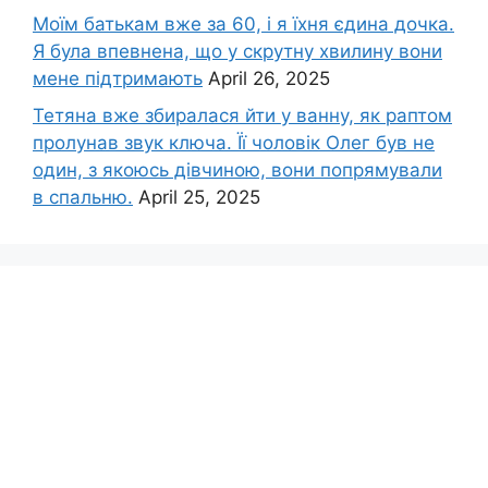
Моїм батькам вже за 60, і я їхня єдина дочка.
Я була впевнена, що у скрутну хвилину вони
мене підтримають
April 26, 2025
Тетяна вже збиралася йти у ванну, як раптом
пролунав звук ключа. Її чоловік Олег був не
один, з якоюсь дівчиною, вони попрямували
в спальню.
April 25, 2025