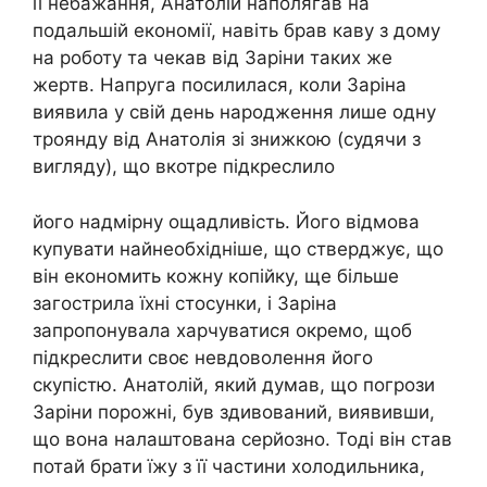
її небажання, Анатолій наполягав на
подальшій економії, навіть брав каву з дому
на роботу та чекав від Заріни таких же
жертв. Напруга посилилася, коли Заріна
виявила у свій день народження лише одну
троянду від Анатолія зі знижкою (судячи з
вигляду), що вкотре підкреслило
його надмірну ощадливість. Його відмова
купувати найнеобхідніше, що стверджує, що
він економить кожну копійку, ще більше
загострила їхні стосунки, і Заріна
запропонувала харчуватися окремо, щоб
підкреслити своє невдоволення його
скупістю. Анатолій, який думав, що погрози
Заріни порожні, був здивований, виявивши,
що вона налаштована серйозно. Тоді він став
потай брати їжу з її частини холодильника,