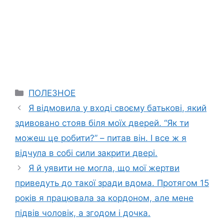
Categories
ПОЛЕЗНОЕ
Я відмовила у вході своєму батькові, який
здивовано стояв біля моїх дверей. “Як ти
можеш це робити?” – питав він. І все ж я
відчула в собі сили закрити двері.
Я й уявити не могла, що мої жертви
приведуть до такої зради вдома. Протягом 15
років я працювала за кордоном, але мене
підвів чоловік, а згодом і дочка.