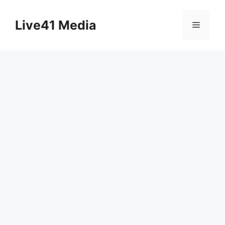
Skip
to
Live41 Media
Menu
content