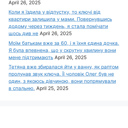
April 26, 2025
Коли я їздила у відпустку, то ключі від
квартири залишила у мами. Повернувшись
додому через тиждень, я стала помічати
щось див не
April 26, 2025
Моїм батькам вже за 60, і я їхня єдина дочка.
Я була впевнена, що у скрутну хвилину вони
мене підтримають
April 26, 2025
Тетяна вже збиралася йти у ванну, як раптом
пролунав звук ключа. Її чоловік Олег був не
один, з якоюсь дівчиною, вони попрямували
в спальню.
April 25, 2025