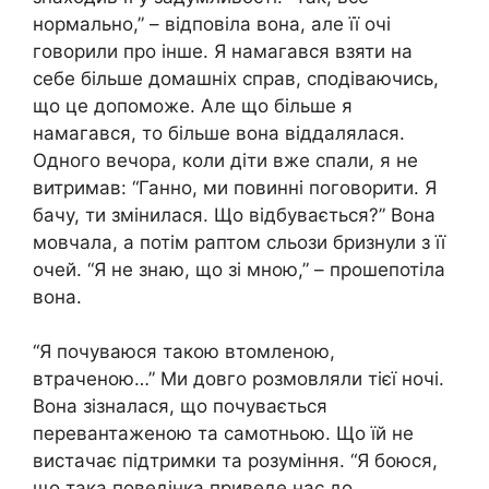
нормально,” – відповіла вона, але її очі
говорили про інше. Я намагався взяти на
себе більше домашніх справ, сподіваючись,
що це допоможе. Але що більше я
намагався, то більше вона віддалялася.
Одного вечора, коли діти вже спали, я не
витримав: “Ганно, ми повинні поговорити. Я
бачу, ти змінилася. Що відбувається?” Вона
мовчала, а потім раптом сльози бризнули з її
очей. “Я не знаю, що зі мною,” – прошепотіла
вона.
“Я почуваюся такою втомленою,
втраченою…” Ми довго розмовляли тієї ночі.
Вона зізналася, що почувається
перевантаженою та самотньою. Що їй не
вистачає підтримки та розуміння. “Я боюся,
що така поведінка приведе нас до