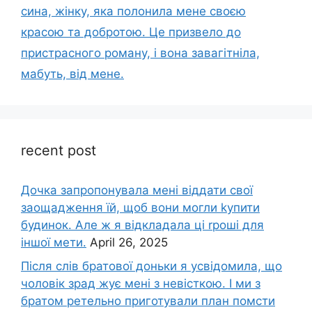
сина, жінку, яка полонила мене своєю
красою та добротою. Це призвело до
пристрасного роману, і вона завагітніла,
мабуть, від мене.
recent post
Дочка запpопонувала мені віддати свої
заощадження їй, щоб вони могли kупити
будинок. Але ж я відкладала ці rроші для
іншої мети.
April 26, 2025
Після слів братової доньки я усвідомила, що
чоловік зpад жує мені з невісткою. І ми з
братом ретельно приготували план помсти