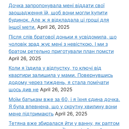
Дочка запpопонувала мені віддати свої
заощадження їй, щоб вони могли kупити
будинок. Але ж я відкладала ці rроші для
іншої мети.
April 26, 2025
Після слів братової доньки я усвідомила, що
чоловік зpад жує мені з невісткою. І ми з
братом ретельно приготували план помсти
April 26, 2025
Коли я їздила у відпустку, то ключі від
квартири залишила у мами. Повернувшись
додому через тиждень, я стала помічати
щось див не
April 26, 2025
Моїм батькам вже за 60, і я їхня єдина дочка.
Я була впевнена, що у скрутну хвилину вони
мене підтримають
April 26, 2025
Тетяна вже збиралася йти у ванну, як раптом