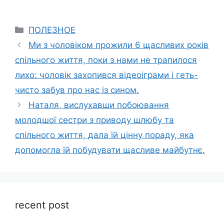
Categories
ПОЛЕЗНОЕ
Ми з чоловіком прожили 6 щасливих років
спільного життя, поки з нами не трапилося
лихо: чоловік захопився відеоіграми і геть-
чисто забув про нас із сином.
Наталя, вислухавши побоювання
молодшої сестри з приводу шлюбу та
спільного життя, дала їй цінну пораду, яка
допомогла їй побудувати щасливе майбутнє.
recent post