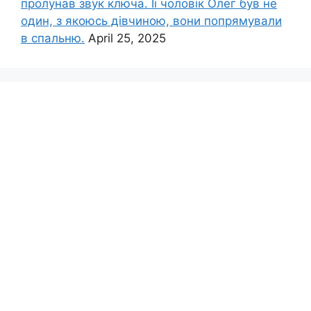
пролунав звук ключа. Її чоловік Олег був не
один, з якоюсь дівчиною, вони попрямували
в спальню.
April 25, 2025