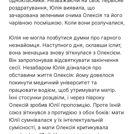
однокласники. Незважаючи на своє первісне
роздратування, Юлія виявила, що
зачарована зеленими очима Олексія та його
чарівною посмішкою. Коли вони розлучалися,
Юлія не могла позбутися думки про гарного
незнайомця. Наступного дня, склавши іспит,
вона зненацька знову зіткнулася з Олексієм.
Він запропонував відсвяткувати закінчення
сесії. Незабаром Юлія дізналася про
обставини життя Олексія: йому довелося
покинути медичний університет та
працювати водієм, щоб утримувати матір.
Їхні стосунки розцвіли, і через півроку
Олексій зробив Юлії пропозицію. Проте їхній
союз зіткнувся з протидією з обох боків: мати
Юлії сумнівалася у їх інтелектуальній
сумісності, а мати Олексія критикувала