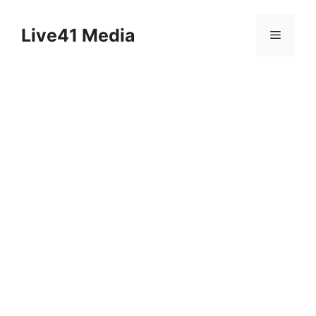
Skip
to
Live41 Media
Menu
content