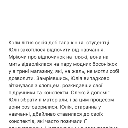
Коли літня сесія добігала кінця, студентці
Юлії захотілося відпочити від навчання.
Мріючи про відпочинок на пляжі, вона на
мить відволіклася на пару модних босоніжок
у вітрині магазину, які, на жаль, не могли собі
дозволити. Замріявшись, Юлія випадково
зіткнулася з хлопцем, розкидавши свої
підручники та конспекти. Олексій допоміг
Юлії зібрати її матеріали, і за цим процесом
вони розговорилися. Юлія, старанна у
навчанні, дбайливо ставилася до своїх
конспектів, які часто позичали її