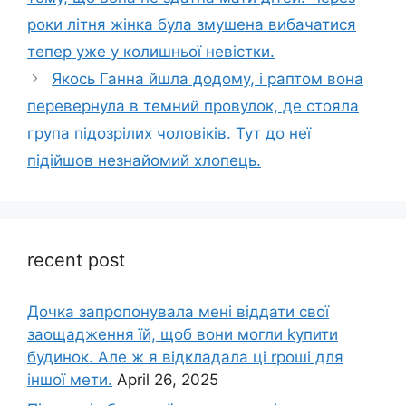
роки літня жінка була змушена вибачатися
тепер уже у колишньої невістки.
Якось Ганна йшла додому, і раптом вона
перевернула в темний провулок, де стояла
група підозрілих чоловіків. Тут до неї
підійшов незнайомий хлопець.
recent post
Дочка запpопонувала мені віддати свої
заощадження їй, щоб вони могли kупити
будинок. Але ж я відкладала ці rроші для
іншої мети.
April 26, 2025