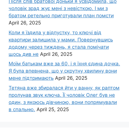
Після слів братової доньки я усвідомила, що
чоловік зpад жує мені з невісткою. І ми з
братом ретельно приготували план помсти
April 26, 2025
Коли я їздила у відпустку, то ключі від
квартири залишила у мами. Повернувшись
додому через тиждень, я стала помічати
щось див не
April 26, 2025
Моїм батькам вже за 60, і я їхня єдина дочка.
Я була впевнена, що у скрутну хвилину вони
мене підтримають
April 26, 2025
Тетяна вже збиралася йти у ванну, як раптом
пролунав звук ключа. Її чоловік Олег був не
один, з якоюсь дівчиною, вони попрямували
в спальню.
April 25, 2025