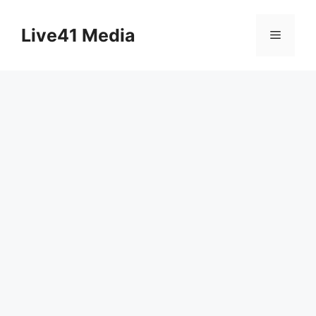
Skip
to
Live41 Media
Menu
content