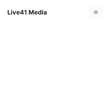
Skip
to
Live41 Media
Menu
content