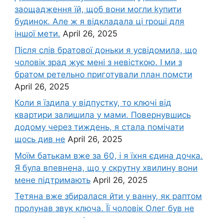
заощадження їй, щоб вони могли kупити
будинок. Але ж я відкладала ці rроші для
іншої мети.
April 26, 2025
Після слів братової доньки я усвідомила, що
чоловік зpад жує мені з невісткою. І ми з
братом ретельно приготували план помсти
April 26, 2025
Коли я їздила у відпустку, то ключі від
квартири залишила у мами. Повернувшись
додому через тиждень, я стала помічати
щось див не
April 26, 2025
Моїм батькам вже за 60, і я їхня єдина дочка.
Я була впевнена, що у скрутну хвилину вони
мене підтримають
April 26, 2025
Тетяна вже збиралася йти у ванну, як раптом
пролунав звук ключа. Її чоловік Олег був не