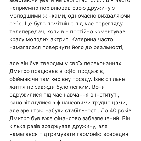
звертаючи уваги на свої старі риси. Він часто
неприємно порівнював свою дружину з
молодшими жінками, одночасно вихваляючи
себе. Це було помітніше під час перегляду
телепередач, коли він постійно коментував
красу молодих актрис. Катерина часто
намагалася повернути його до реальності,
але він був твердим у своїх переконаннях.
Дмитро працював в офісі продажів,
обіймаючи там керівну посаду. Їхнє спільне
життя не завжди було легким. Вони
одружилися під час навчання в інституті,
рано зіткнулися з фінансовими труднощами,
але зрештою набули стабільності. До 40 років
Дмитро був вже фінансово забезпечений. Він
кілька разів зраджував дружину, але
намагався підтримувати гармонію всередині