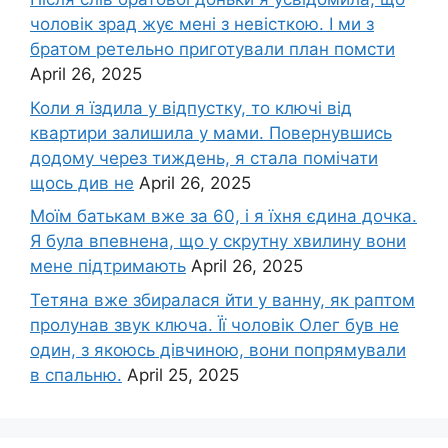
чоловік зpад жує мені з невісткою. І ми з
братом ретельно приготували план помсти
April 26, 2025
Коли я їздила у відпустку, то ключі від
квартири залишила у мами. Повернувшись
додому через тиждень, я стала помічати
щось див не
April 26, 2025
Моїм батькам вже за 60, і я їхня єдина дочка.
Я була впевнена, що у скрутну хвилину вони
мене підтримають
April 26, 2025
Тетяна вже збиралася йти у ванну, як раптом
пролунав звук ключа. Її чоловік Олег був не
один, з якоюсь дівчиною, вони попрямували
в спальню.
April 25, 2025