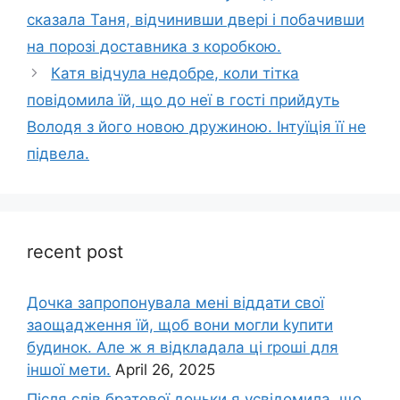
сказала Таня, відчинивши двері і побачивши
на порозі доставника з коробкою.
Катя відчула недобре, коли тітка
повідомила їй, що до неї в гості прийдуть
Володя з його новою дружиною. Інтуїція її не
підвела.
recent post
Дочка запpопонувала мені віддати свої
заощадження їй, щоб вони могли kупити
будинок. Але ж я відкладала ці rроші для
іншої мети.
April 26, 2025
Після слів братової доньки я усвідомила, що