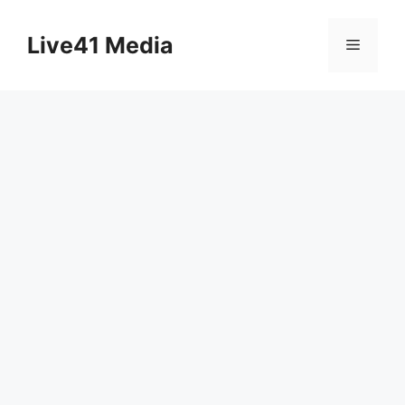
Skip
to
Live41 Media
Menu
content