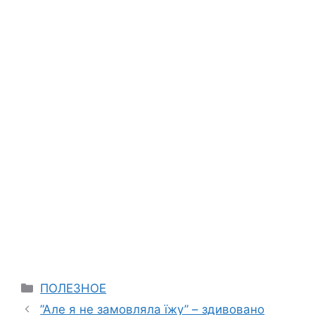
Categories
ПОЛЕЗНОЕ
”Але я не замовляла їжу” – здивовано