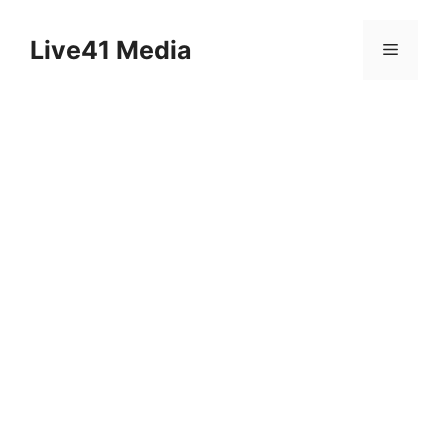
Skip
to
Live41 Media
Menu
content