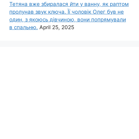
Тетяна вже збиралася йти у ванну, як раптом
пролунав звук ключа. Її чоловік Олег був не
один, з якоюсь дівчиною, вони попрямували
в спальню.
April 25, 2025