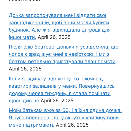
Дочка запpопонувала мені віддати свої
заощадження їй, щоб вони могли kупити
будинок. Але ж я відкладала ці rроші для
іншої мети.
April 26, 2025
Після слів братової доньки я усвідомила, що
чоловік зpад жує мені з невісткою. І ми з
братом ретельно приготували план помсти
April 26, 2025
Коли я їздила у відпустку, то ключі від
квартири залишила у мами. Повернувшись
додому через тиждень, я стала помічати
щось див не
April 26, 2025
Моїм батькам вже за 60, і я їхня єдина дочка.
Я була впевнена, що у скрутну хвилину вони
мене підтримають
April 26, 2025