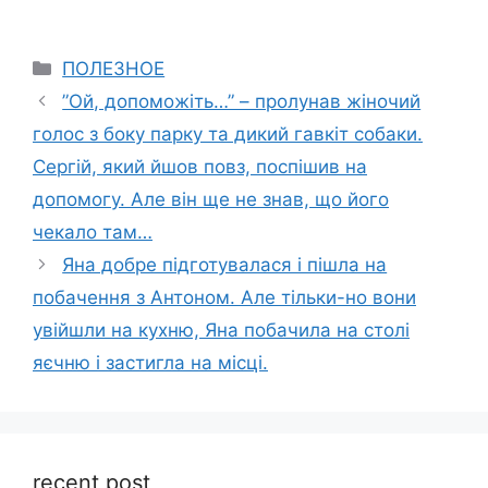
Categories
ПОЛЕЗНОЕ
”Ой, допоможіть…” – пролунав жіночий
голос з боку парку та дикий гавкіт собаки.
Сергій, який йшов повз, поспішив на
допомогу. Але він ще не знав, що його
чекало там…
Яна добре підготувалася і пішла на
побачення з Антоном. Але тільки-но вони
увійшли на кухню, Яна побачила на столі
яєчню і застигла на місці.
recent post