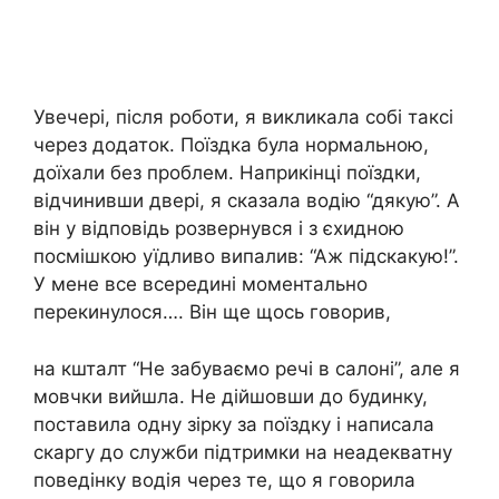
Увечері, після роботи, я викликала собі таксі
через додаток. Поїздка була нормальною,
доїхали без проблем. Наприкінці поїздки,
відчинивши двері, я сказала водію “дякую”. А
він у відповідь розвернувся і з єхидною
посмішкою уїдливо випалив: “Аж підскакую!”.
У мене все всередині моментально
перекинулося…. Він ще щось говорив,
на кшталт “Не забуваємо речі в салоні”, але я
мовчки вийшла. Не дійшовши до будинку,
поставила одну зірку за поїздку і написала
скаргу до служби підтримки на неадекватну
поведінку водія через те, що я говорила