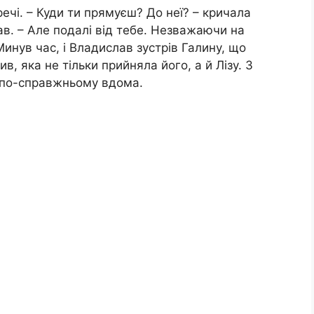
ечі. – Куди ти прямуєш? До неї? – кричала
ав. – Але подалі від тебе. Незважаючи на
инув час, і Владислав зустрів Галину, що
, яка не тільки прийняла його, а й Лізу. З
 по-справжньому вдома.