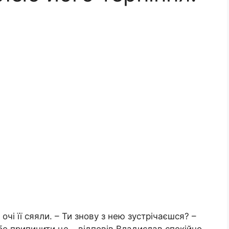
чі її сяяли. – Ти знову з нею зустрічаєшся? –
бе припинити це – відповів Владислав спокійно,