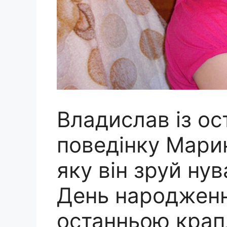
Владислав із ос
поведінку Марин
яку він зруй ну
День народженн
останньою крап