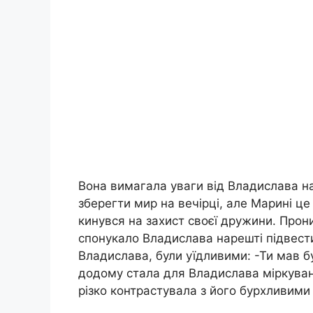
Вона вимагала уваги від Владислава на
зберегти мир на вечірці, але Марині це 
кинувся на захист своєї дружини. Про
спонукало Владислава нарешті підвестис
Владислава, були уїдливими: -Ти мав б
додому стала для Владислава міркуван
різко контрастувала з його бурхливим