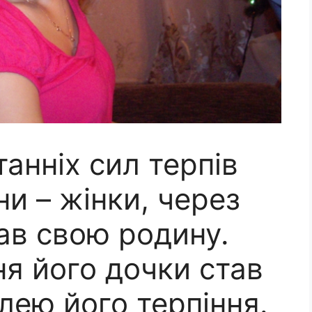
танніх сил терпів
и – жінки, через
вав свою родину.
я його дочки став
лею його терпіння.