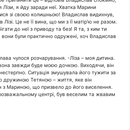
 Лізи, я йду заради неї. Хватка Марини
тися зі своєю колишньою! Владислав видихнув,
 Лізі. Це не її вина, що ми з її матір’ю не разом.
ати до неї з приводу та без! Я та, з ким ти
, вони були практично одружені, хоч Владислав
слава чулося розчарування. -Ліза – моя дитина.
 вона завжди буде моєю дочкою. Виходячи, він
 нестерпно. Ситуація змушувала його тужити за
 дружиною Тетяною – життя, яке він
н з Мариною, що призвело до його виселення.
розважальному центрі, був веселим та жвавим