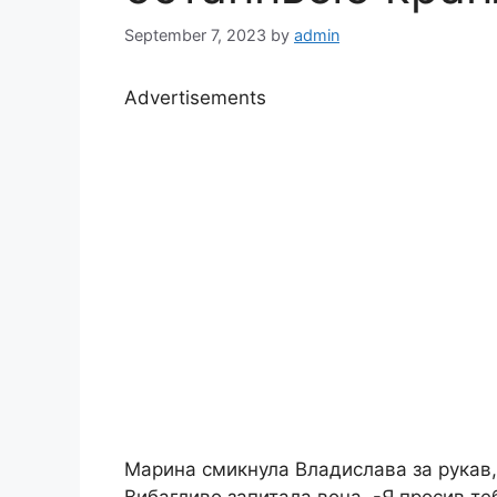
September 7, 2023
by
admin
Advertisements
Марина смикнула Владислава за рукав, о
Вибагливо запитала вона. -Я просив те