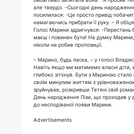
але твердо. -Сьогодні день народження
посилилася: -Це просто привід побачи
намагаючись прибрати її руку. – Я обіцяв
Голос Марини здригнувся: -Перестань біг
маєш і повинен бути! На думку Марини
ніколи не робив пропозиції.
– Марино, будь ласка, – у голосі Влади
Навіть якщо ми матимемо власні діти,
глибоко зітхнув. Бути з Мариною стало
своїм минулим життям з урівноваженою
зруйнував, розкривши Тетяні свій рома
День народження Лізи, що проходив у 
до несподіваної появи Марини.
Advertisements