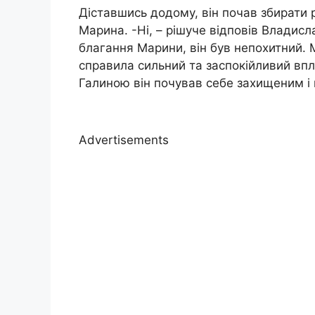
Діставшись додому, він почав збирати р
Марина. -Ні, – рішуче відповів Владисл
благання Марини, він був непохитний. М
справила сильний та заспокійливий вплив
Галиною він почував себе захищеним і
Advertisements