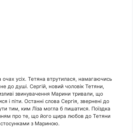
 очах усіх. Тетяна втрутилася, намагаючись
не до душі. Сергій, новий чоловік Тетяни,
низливі звинувачення Марини тривали, що
я і піти. Останні слова Сергія, звернені до
ути тим, ким Ліза могла б пишатися. Поїздка
ням про те, що його щира любов до Тетяни
и стосунками з Мариною.