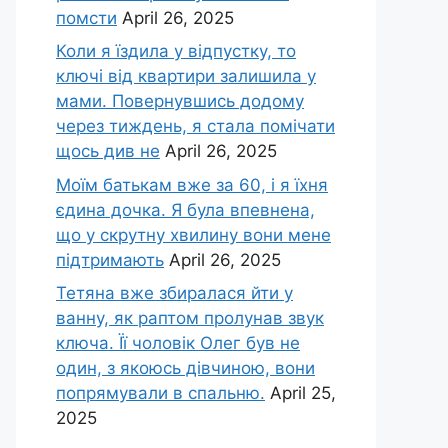
помсти
April 26, 2025
Коли я їздила у відпустку, то
ключі від квартири залишила у
мами. Повернувшись додому
через тиждень, я стала помічати
щось див не
April 26, 2025
Моїм батькам вже за 60, і я їхня
єдина дочка. Я була впевнена,
що у скрутну хвилину вони мене
підтримають
April 26, 2025
Тетяна вже збиралася йти у
ванну, як раптом пролунав звук
ключа. Її чоловік Олег був не
один, з якоюсь дівчиною, вони
попрямували в спальню.
April 25,
2025