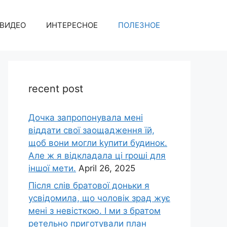
ВИДЕО
ИНТЕРЕСНОЕ
ПОЛЕЗНОЕ
recent post
Дочка запpопонувала мені
віддати свої заощадження їй,
щоб вони могли kупити будинок.
Але ж я відкладала ці rроші для
іншої мети.
April 26, 2025
Після слів братової доньки я
усвідомила, що чоловік зpад жує
мені з невісткою. І ми з братом
ретельно приготували план