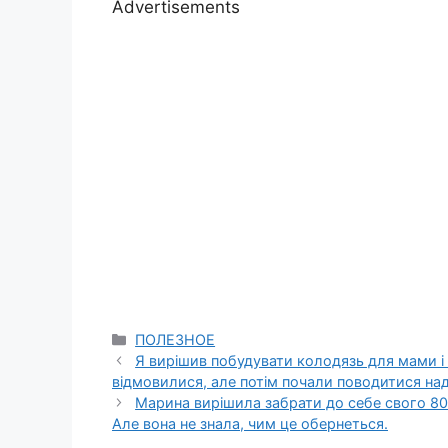
Advertisements
Categories
ПОЛЕЗНОЕ
Я вирішив побудувати колодязь для мами і 
відмовилися, але потім почали поводитися над
Марина вирішила забрати до себе свого 80
Але вона не знала, чим це обернеться.