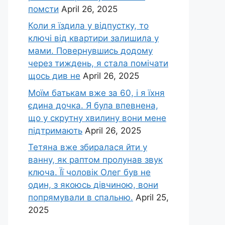
помсти
April 26, 2025
Коли я їздила у відпустку, то
ключі від квартири залишила у
мами. Повернувшись додому
через тиждень, я стала помічати
щось див не
April 26, 2025
Моїм батькам вже за 60, і я їхня
єдина дочка. Я була впевнена,
що у скрутну хвилину вони мене
підтримають
April 26, 2025
Тетяна вже збиралася йти у
ванну, як раптом пролунав звук
ключа. Її чоловік Олег був не
один, з якоюсь дівчиною, вони
попрямували в спальню.
April 25,
2025