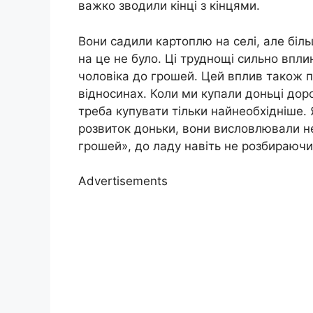
важко зводили кінці з кінцями.
Вони садили картоплю на селі, але біл
на це не було. Ці труднощі сильно впли
чоловіка до грошей. Цей вплив також п
відносинах. Коли ми купали доньці доро
треба купувати тільки найнеобхідніше.
розвиток доньки, вони висловлювали не
грошей», до ладу навіть не розбираючи
Advertisements