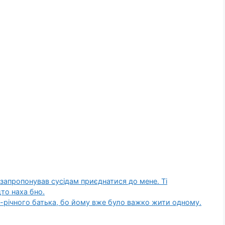
запропонував сусідам приєднатися до мене. Ті
то наха бно.
-річного батька, бо йому вже було важко жити одному.