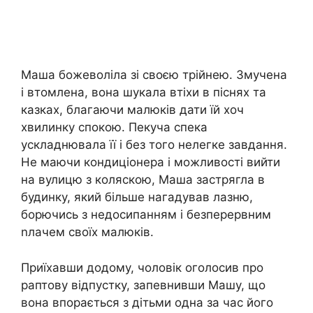
Маша божеволіла зі своєю трійнею. Змучена
і втомлена, вона шукала втіхи в піснях та
казках, благаючи малюків дати їй хоч
хвилинку спокою. Пекуча спека
ускладнювала її і без того нелегке завдання.
Не маючи кондиціонера і можливості вийти
на вулицю з коляскою, Маша застрягла в
будинку, який більше нагадував лазню,
борючись з недосипанням і безперервним
nлачем своїх малюків.
Приїхавши додому, чоловік оголосив про
раптову відпустку, запевнивши Машу, що
вона впорається з дітьми одна за час його