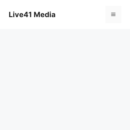
Skip
to
Live41 Media
Menu
content