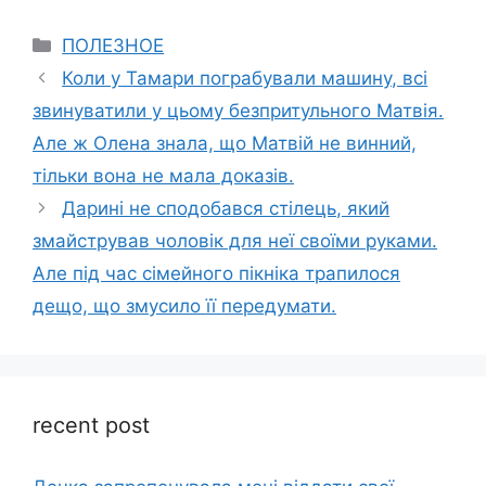
Categories
ПОЛЕЗНОЕ
Коли у Тамари пограбували машину, всі
звинуватили у цьому безпритульного Матвія.
Але ж Олена знала, що Матвій не винний,
тільки вона не мала доказів.
Дарині не сподобався стілець, який
змайстрував чоловік для неї своїми руками.
Але під час сімейного пікніка трапилося
дещо, що змусило її передумати.
recent post