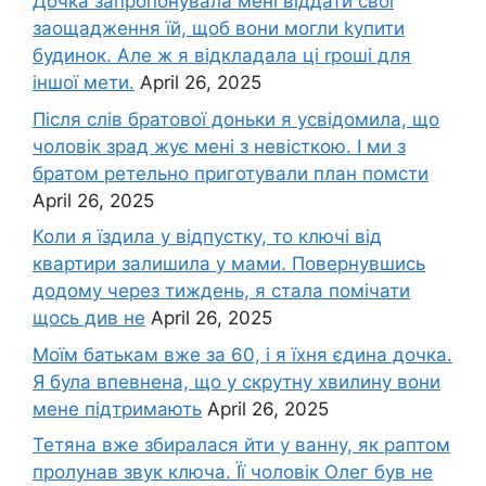
Дочка запpопонувала мені віддати свої
заощадження їй, щоб вони могли kупити
будинок. Але ж я відкладала ці rроші для
іншої мети.
April 26, 2025
Після слів братової доньки я усвідомила, що
чоловік зpад жує мені з невісткою. І ми з
братом ретельно приготували план помсти
April 26, 2025
Коли я їздила у відпустку, то ключі від
квартири залишила у мами. Повернувшись
додому через тиждень, я стала помічати
щось див не
April 26, 2025
Моїм батькам вже за 60, і я їхня єдина дочка.
Я була впевнена, що у скрутну хвилину вони
мене підтримають
April 26, 2025
Тетяна вже збиралася йти у ванну, як раптом
пролунав звук ключа. Її чоловік Олег був не