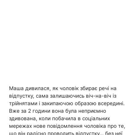
Маша дивилася, як чоловік збирає речі на
відпустку, сама залишаючись віч-на-віч із
трійнятами і закипаючою образою всередині.
Вже за 2 години вона була неприємно
здивована, коли побачила в соціальних
мережах нове повідомлення чоловіка про те,
що він радісно проводить відпустку… без неї