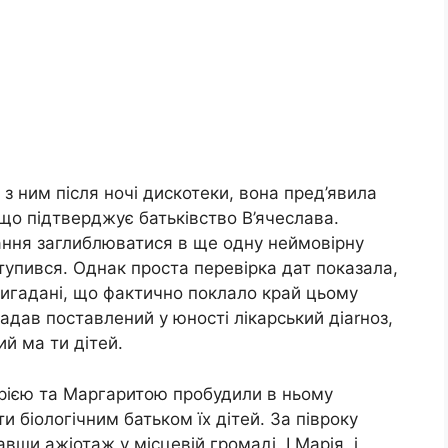
з ним після ночі дискотеки, вона пред’явила
що підтверджує батьківство В’ячеслава.
ння заглиблюватися в ще одну неймовірну
ступився. Однак проста перевірка дат показала,
вигадані, що фактично поклало край цьому
згадав поставлений у юності лікарський діаrноз,
ий ма ти дітей.
Марією та Маргаритою пробудили в ньому
и біологічним батьком їх дітей. За півроку
ши ажіотаж у місцевій громаді. І Марія, і