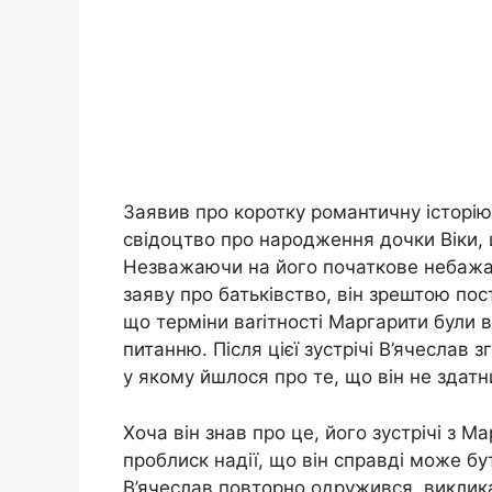
Заявив про коротку романтичну історію 
свідоцтво про народження дочки Віки, 
Незважаючи на його початкове небажа
заяву про батьківство, він зрештою по
що терміни ваrітності Маргарити були 
питанню. Після цієї зустрічі В’ячеслав 
у якому йшлося про те, що він не здатн
Хоча він знав про це, його зустрічі з 
проблиск надії, що він справді може бут
В’ячеслав повторно одружився, викликав