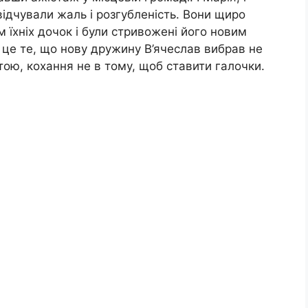
відчували жаль і розгубленість. Вони щиро
 їхніх дочок і були стривожені його новим
 це те, що нову дружину В’ячеслав вибрав не
штою, кохання не в тому, щоб ставити галочки.