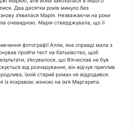
жі Марією, але вона закохалася в іншого
шлися. Два десятки років минуло без
а знову з’явилася Марія. Незважаючи на роки
була очевидною. Марія стверджувала, що її
вивчення фотографії Алли, яка справді мала з
онував пройти тест на батьківство, щоб
езультати, з’ясувалося, що В’ячеслав не був
скується від розчарування, він відчув приплив
вродлива, їхній старий роман не відродився.
ся із яскравою жінкою на ім’я Маргарита.