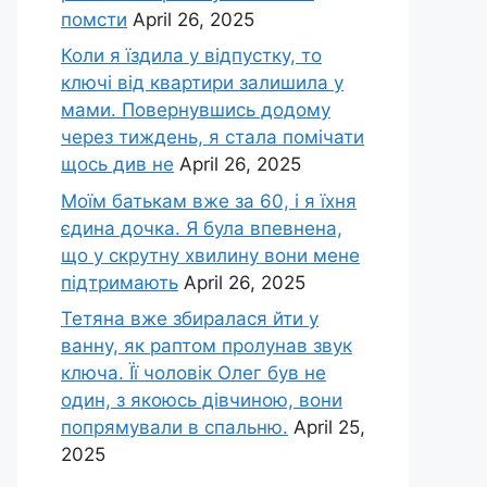
помсти
April 26, 2025
Коли я їздила у відпустку, то
ключі від квартири залишила у
мами. Повернувшись додому
через тиждень, я стала помічати
щось див не
April 26, 2025
Моїм батькам вже за 60, і я їхня
єдина дочка. Я була впевнена,
що у скрутну хвилину вони мене
підтримають
April 26, 2025
Тетяна вже збиралася йти у
ванну, як раптом пролунав звук
ключа. Її чоловік Олег був не
один, з якоюсь дівчиною, вони
попрямували в спальню.
April 25,
2025