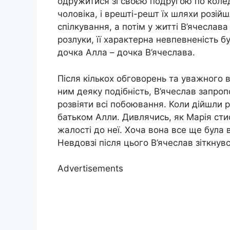
одружитися зі своєю подругою по колед
чоловіка, і врешті-решт їх шляхи розій
спілкування, а потім у житті В’ячеслав
розлуки, її характерна невпевненість 
дочка Алла – дочка В’ячеслава.
Після кількох обговорень та уважного 
ним деяку подібність, В’ячеслав запроп
розвіяти всі побоювання. Коли дійшли р
батьком Алли. Дивлячись, як Марія сти
жалості до неї. Хоча вона все ще була 
Невдовзі після цього В’ячеслав зіткнув
Advertisements