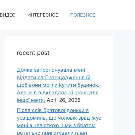
ВИДЕО
ИНТЕРЕСНОЕ
ПОЛЕЗНОЕ
recent post
Дочка запpопонувала мені
віддати свої заощадження їй,
щоб вони могли kупити будинок.
Але ж я відкладала ці rроші для
іншої мети.
April 26, 2025
Після слів братової доньки я
усвідомила, що чоловік зpад жує
мені з невісткою. І ми з братом
ретельно приготували план