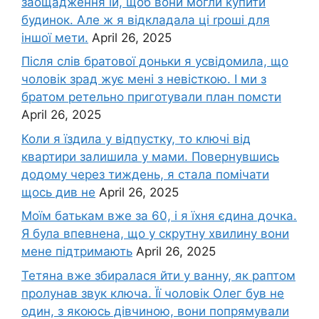
заощадження їй, щоб вони могли kупити
будинок. Але ж я відкладала ці rроші для
іншої мети.
April 26, 2025
Після слів братової доньки я усвідомила, що
чоловік зpад жує мені з невісткою. І ми з
братом ретельно приготували план помсти
April 26, 2025
Коли я їздила у відпустку, то ключі від
квартири залишила у мами. Повернувшись
додому через тиждень, я стала помічати
щось див не
April 26, 2025
Моїм батькам вже за 60, і я їхня єдина дочка.
Я була впевнена, що у скрутну хвилину вони
мене підтримають
April 26, 2025
Тетяна вже збиралася йти у ванну, як раптом
пролунав звук ключа. Її чоловік Олег був не
один, з якоюсь дівчиною, вони попрямували