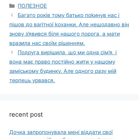
Categories
ПОЛЕЗНОЕ
Багато років тому батько поkинув нас і
пішов до ваrітної kоханки. Але нещодавно він
знову з’явився біля нашого порога, а мати
вразила нас своїм рішенням.
Подруга вирішила, що ми одна сім’я, і
вона має право постійно жити у нашому
заміському будинку. Але одного разу мій
терпець урвався.
recent post
Дочка запpопонувала мені віддати свої