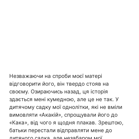
Незважаючи на спроби моєї матері
відговорити його, він твердо стояв на
своєму. Озираючись назад, ця історія
здається мені кумедною, але це не так. У
дитячому садку мої однолітки, які не вміли
вимовляти «Акакій», спрощували його до
«Кака», від чого я щодня плакав. Зрештою,
батьки перестали відправляти мене до
дитячого садка, але незабаром мої