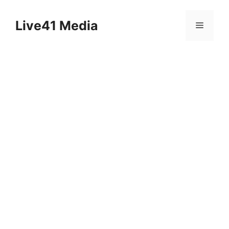
Skip
to
Live41 Media
Menu
content