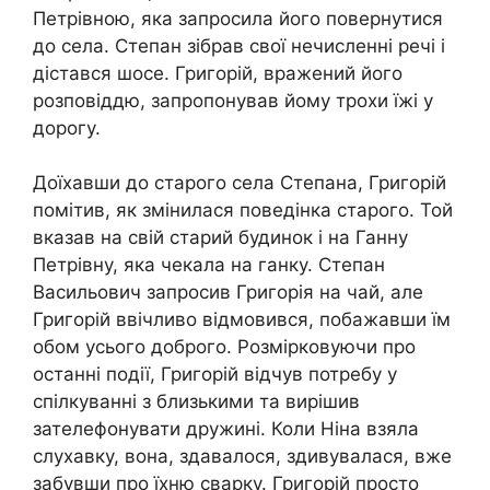
Петрівною, яка запросила його повернутися
до села. Степан зібрав свої нечисленні речі і
дістався шосе. Григорій, вражений його
розповіддю, запропонував йому трохи їжі у
дорогу.
Доїхавши до старого села Степана, Григорій
помітив, як змінилася поведінка старого. Той
вказав на свій старий будинок і на Ганну
Петрівну, яка чекала на ганку. Степан
Васильович запросив Григорія на чай, але
Григорій ввічливо відмовився, побажавши їм
обом усього доброго. Розмірковуючи про
останні події, Григорій відчув потребу у
спілкуванні з близькими та вирішив
зателефонувати дружині. Коли Ніна взяла
слухавку, вона, здавалося, здивувалася, вже
забувши про їхню сварку. Григорій просто