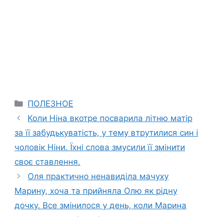
Categories
ПОЛЕЗНОЕ
Коли Ніна вкотре посварила літню матір
за її забудькуватість, у тему втрутилися син і
чоловік Ніни. Їхні слова змусили її змінити
своє ставлення.
Оля практично ненавиділа мачуху
Марину, хоча та прийняла Олю як рідну
дочку. Все змінилося у день, коли Марина