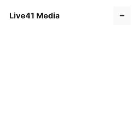
Skip
to
Live41 Media
Menu
content