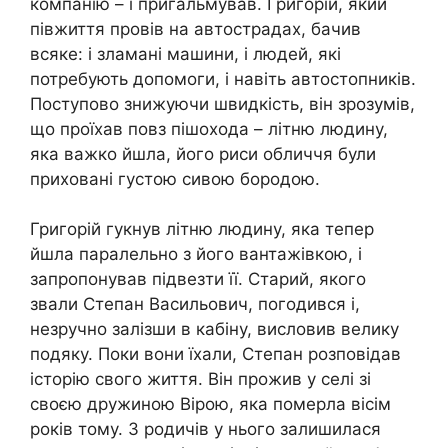
компанію – і пригальмував. Григорій, який
півжиття провів на автострадах, бачив
всяке: і зламані машини, і людей, які
потребують допомоги, і навіть автостопників.
Поступово знижуючи швидкість, він зрозумів,
що проїхав повз пішохода – літню людину,
яка важко йшла, його риси обличчя були
приховані густою сивою бородою.
Григорій гукнув літню людину, яка тепер
йшла паралельно з його вантажівкою, і
запропонував підвезти її. Старий, якого
звали Степан Васильович, погодився і,
незручно залізши в кабіну, висловив велику
подяку. Поки вони їхали, Степан розповідав
історію свого життя. Він прожив у селі зі
своєю дружиною Вірою, яка померла вісім
років тому. З родичів у нього залишилася