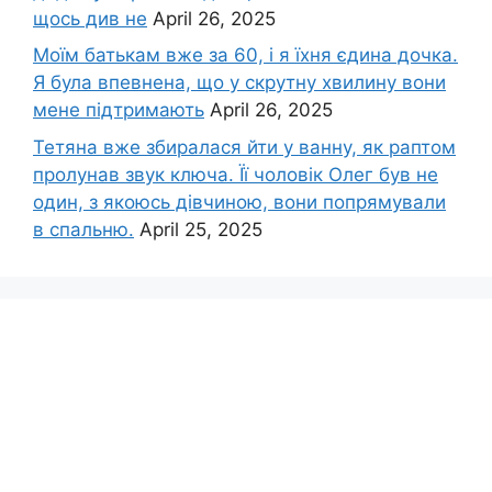
щось див не
April 26, 2025
Моїм батькам вже за 60, і я їхня єдина дочка.
Я була впевнена, що у скрутну хвилину вони
мене підтримають
April 26, 2025
Тетяна вже збиралася йти у ванну, як раптом
пролунав звук ключа. Її чоловік Олег був не
один, з якоюсь дівчиною, вони попрямували
в спальню.
April 25, 2025