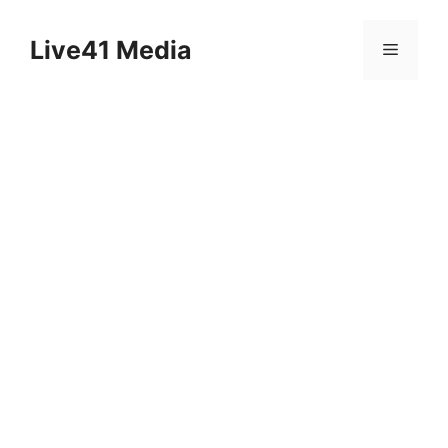
Skip
to
Live41 Media
Menu
content