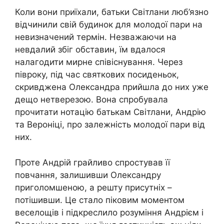
Коли вони приїхали, батьки Світлани люб’язно
відчинили свій будинок для молодої пари на
невизначений термін. Незважаючи на
невдалий збіг обставин, їм вдалося
налагодити мирне співіснування. Через
півроку, під час святкових посиденьок,
скривджена Олександра прийшла до них уже
дещо нетверезою. Вона спробувала
прочитати нотацію батькам Світлани, Андрію
та Вероніці, про залежність молодої пари від
них.
Проте Андрій грайливо спростував її
повчання, залишивши Олександру
приголомшеною, а решту присутніх –
потішивши. Це стало піковим моментом
веселощів і підкреслило розуміння Андрієм і