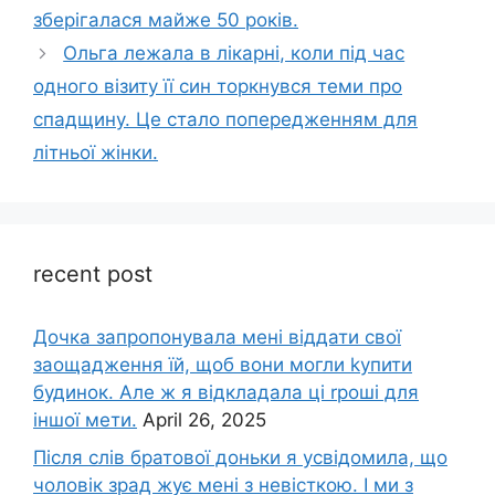
зберігалася майже 50 років.
Ольга лежала в лікарні, коли під час
одного візиту її син торкнувся теми про
спадщину. Це стало попередженням для
літньої жінки.
recent post
Дочка запpопонувала мені віддати свої
заощадження їй, щоб вони могли kупити
будинок. Але ж я відкладала ці rроші для
іншої мети.
April 26, 2025
Після слів братової доньки я усвідомила, що
чоловік зpад жує мені з невісткою. І ми з