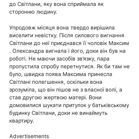
до Світлани, яку вона сприймала як
сторонню людину.
Упродовж місяця вона твердо вирішила
виселити невістку. Після силового вигнання
Світлани до неї приєднався її чоловік Максим
. Олександра вигнала і його, доки він був на
роботі. Не маючи засобів зв’язку, пара
пропустила спробу перетнутися. Як би там не
було, швидка поява Максима принесла
Світлані полегшення, оскільки вона
зрозуміла, що він пішов не з власної волі, а
став другою жертвою матері. Вони
домовилися шукати притулок у батьківському
будинку Світлани, доки не винаймуть
квартиру.
Advertisements