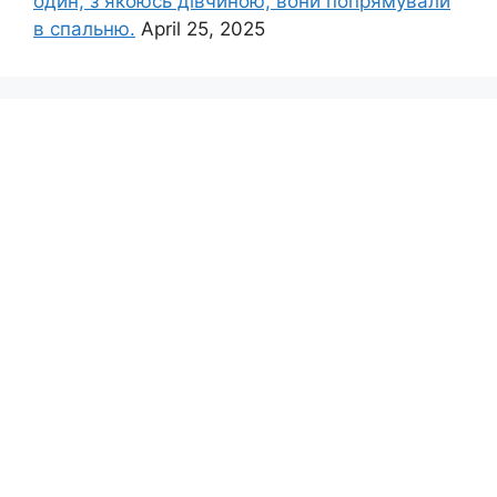
один, з якоюсь дівчиною, вони попрямували
в спальню.
April 25, 2025