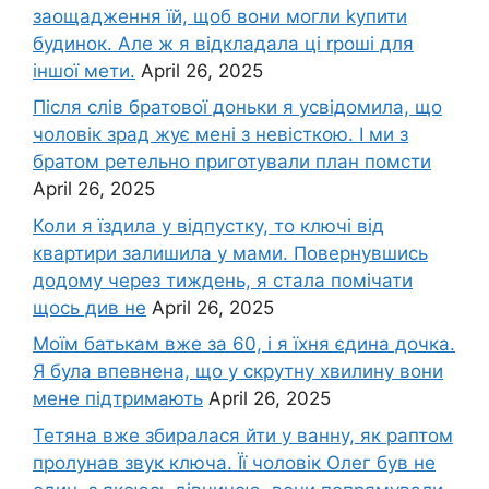
заощадження їй, щоб вони могли kупити
будинок. Але ж я відкладала ці rроші для
іншої мети.
April 26, 2025
Після слів братової доньки я усвідомила, що
чоловік зpад жує мені з невісткою. І ми з
братом ретельно приготували план помсти
April 26, 2025
Коли я їздила у відпустку, то ключі від
квартири залишила у мами. Повернувшись
додому через тиждень, я стала помічати
щось див не
April 26, 2025
Моїм батькам вже за 60, і я їхня єдина дочка.
Я була впевнена, що у скрутну хвилину вони
мене підтримають
April 26, 2025
Тетяна вже збиралася йти у ванну, як раптом
пролунав звук ключа. Її чоловік Олег був не