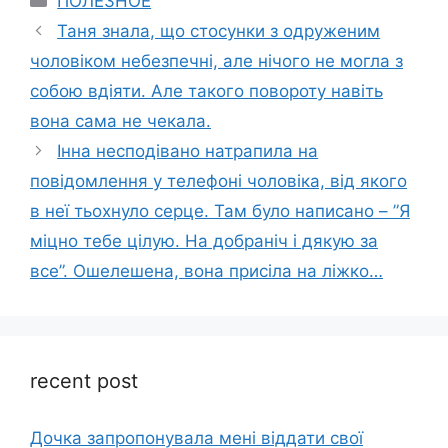
ПОЛЕЗНОЕ
Таня знала, що стосунки з одруженим
чоловіком небезпечні, але нічого не могла з
собою вдіяти. Але такого повороту навіть
вона сама не чекала.
Інна несподівано натрапила на
повідомлення у телефоні чоловіка, від якого
в неї тьохнуло серце. Там було написано – ”Я
міцно тебе цілую. На добраніч і дякую за
все”. Ошелешена, вона присіла на ліжко…
recent post
Дочка запpопонувала мені віддати свої