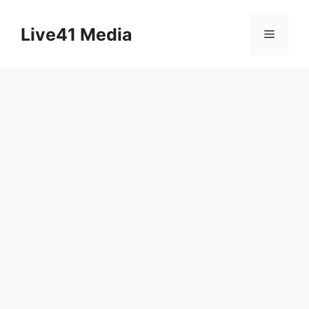
Skip
to
Live41 Media
Menu
content