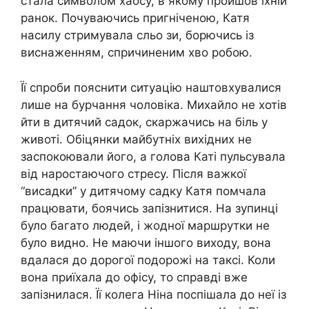
стала символом хаосу, в якому пройшов їхній
ранок. Почуваючись пригніченою, Катя
насилу стримувала сльо зи, борючись із
виснаженням, спричиненим хво робою.
Її спроби пояснити ситуацію наштовхувалися
лише на бурчання чоловіка. Михайло не хотів
йти в дитячий садок, скаржачись на біль у
животі. Обіцянки майбутніх вихідних не
заспокоювали його, а голова Каті пульсувала
від наростаючого стресу. Після важкої
“висадки” у дитячому садку Катя помчала
працювати, боячись запізнитися. На зупинці
було багато людей, і жодної маршрутки не
було видно. Не маючи іншого виходу, вона
вдалася до дорогої подорожі на таксі. Коли
вона приїхала до офісу, то справді вже
запізнилася. Її колега Ніна поспішала до неї із