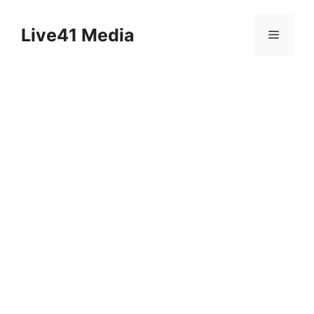
Skip
to
Live41 Media
Menu
content