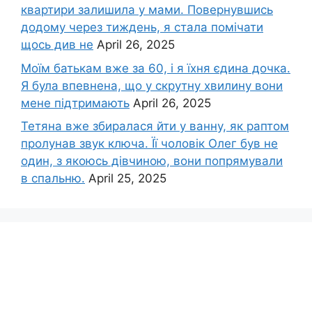
квартири залишила у мами. Повернувшись
додому через тиждень, я стала помічати
щось див не
April 26, 2025
Моїм батькам вже за 60, і я їхня єдина дочка.
Я була впевнена, що у скрутну хвилину вони
мене підтримають
April 26, 2025
Тетяна вже збиралася йти у ванну, як раптом
пролунав звук ключа. Її чоловік Олег був не
один, з якоюсь дівчиною, вони попрямували
в спальню.
April 25, 2025