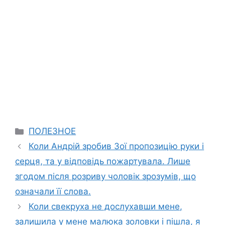
Categories
ПОЛЕЗНОЕ
Коли Андрій зробив Зої пропозицію руки і
серця, та у відповідь пожартувала. Лише
згодом після розриву чоловік зрозумів, що
означали її слова.
Коли свекруха не дослухавши мене,
залишила у мене малюка золовки і пішла, я