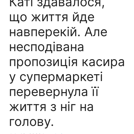
Каті здавалося,
що життя йде
навперекій. Але
несподівана
пропозиція касира
у супермаркеті
перевернула її
життя з ніг на
голову.