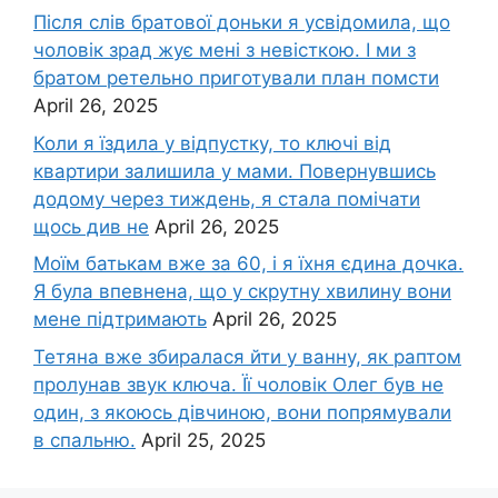
Після слів братової доньки я усвідомила, що
чоловік зpад жує мені з невісткою. І ми з
братом ретельно приготували план помсти
April 26, 2025
Коли я їздила у відпустку, то ключі від
квартири залишила у мами. Повернувшись
додому через тиждень, я стала помічати
щось див не
April 26, 2025
Моїм батькам вже за 60, і я їхня єдина дочка.
Я була впевнена, що у скрутну хвилину вони
мене підтримають
April 26, 2025
Тетяна вже збиралася йти у ванну, як раптом
пролунав звук ключа. Її чоловік Олег був не
один, з якоюсь дівчиною, вони попрямували
в спальню.
April 25, 2025