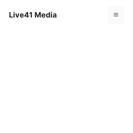
Skip
to
Live41 Media
Menu
content