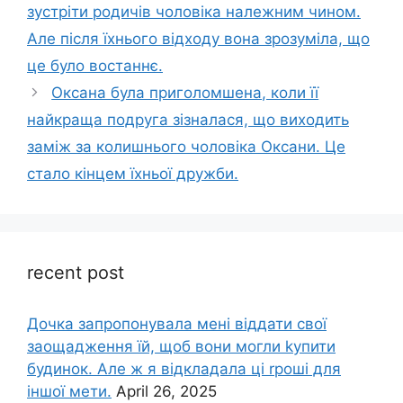
зустріти родичів чоловіка належним чином.
Але після їхнього відходу вона зрозуміла, що
це було востаннє.
Оксана була приголомшена, коли її
найкраща подруга зізналася, що виходить
заміж за колишнього чоловіка Оксани. Це
стало кінцем їхньої дружби.
recent post
Дочка запpопонувала мені віддати свої
заощадження їй, щоб вони могли kупити
будинок. Але ж я відкладала ці rроші для
іншої мети.
April 26, 2025