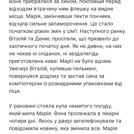
Вона прибралася за сином, поклавши перед
відходом втрачену ним флешку на видне
місце. Марія, закінчивши пекти пончики,
відчула сильне запаморочення. Це стало
початком різких змін у сім’ї. Наступного ранку
Віталій та Денис проспали, що призвело до
хаотичного початку дня. Як не дивно, на них
не чекав ні сніданок, ні заздалегідь
приготовлена кава: Марії не було вдома.
Увечері Віталій, купивши пельмені,
повернувся додому та застав сина за
комп’ютером із розкиданими упаковками від
піци.
У раковині стояла купа немитого посуду,
який мила Марія. Вона пролежала в лікарні
чотири дні. Якось у двері зателефонували та
повідомили новину, яка змінила все. Марія