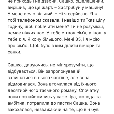
не приходь і не дзвони. Сашко, ошелешений,
вирішив, що це жарт. – Застрибуй у машину!
У мене вечір вільний. – Ні я серйозно. Я ж
тобі телефоном сказала. І навіщо ти їхав цілу
годину, щоб побачити мене? Ти не розумієш,
немає ніяких нас. У тебе є твоя сім’я, а іноді у
тебе є я. Я хочу більшого. Мені 35, і я мрію
про сім’ю. Щоб було з ким ділити вечори та
ранки.
Сашко, дивуючись, не міг зрозуміти, що
відбувається. Він запропонував їй
залишатися в нього частіше, але вона
відмовилася. Вона втомилася від їхнього
десятирічного таємного роману. Спочатку
вони познайомились у кафе. Іра, молода та
амбітна, потрапила до пастки Сашка. Вона
закохалася, незважаючи на те, що він був