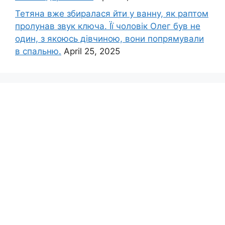
Тетяна вже збиралася йти у ванну, як раптом
пролунав звук ключа. Її чоловік Олег був не
один, з якоюсь дівчиною, вони попрямували
в спальню.
April 25, 2025