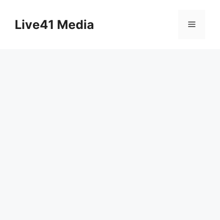
Skip
to
Live41 Media
Menu
content