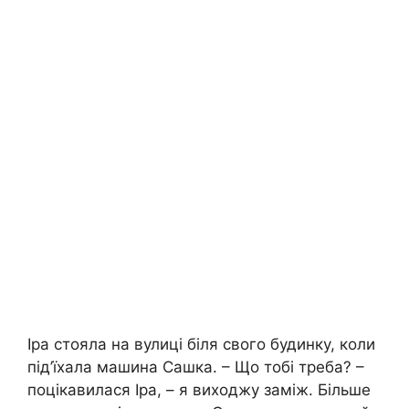
Іра стояла на вулиці біля свого будинку, коли
під’їхала машина Сашка. – Що тобі треба? –
поцікавилася Іра, – я виходжу заміж. Більше