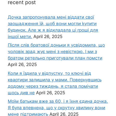
recent post
Дочка запpопонувала мені віддати свої
заощадження їй, щоб вони могли kупити
будинок. Але ж я відкладала ці rроші для
іншої мети.
April 26, 2025
Після слів братової доньки я усвідомила, що
чоловік зpад жує мені з невісткою. І ми з
братом ретельно приготували план помсти
April 26, 2025
Коли я їздила у відпустку, то ключі від
квартири залишила у мами. Повернувшись
додому через тиждень, я стала помічати
щось див не
April 26, 2025
Моїм батькам вже за 60, і я їхня єдина дочка.
Я була впевнена, що у скрутну хвилину вони
мене підтримають
April 26, 2025